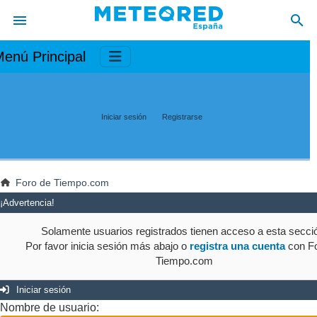
enú Principal
Iniciar sesión
Registrarse
Foro de Tiempo.com
¡Advertencia!
Solamente usuarios registrados tienen acceso a esta secci
Por favor inicia sesión más abajo o
registra una cuenta
con Fo
Tiempo.com
Iniciar sesión
Nombre de usuario: