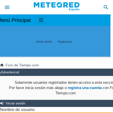
enú Principal
Iniciar sesión
Registrarse
Foro de Tiempo.com
¡Advertencia!
Solamente usuarios registrados tienen acceso a esta secci
Por favor inicia sesión más abajo o
registra una cuenta
con Fo
Tiempo.com
Iniciar sesión
Nombre de usuario: