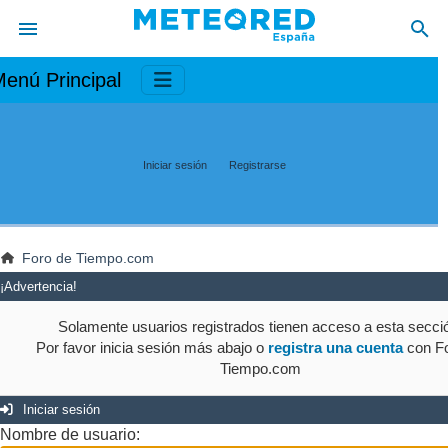
enú Principal
Iniciar sesión
Registrarse
Foro de Tiempo.com
¡Advertencia!
Solamente usuarios registrados tienen acceso a esta secci
Por favor inicia sesión más abajo o
registra una cuenta
con Fo
Tiempo.com
Iniciar sesión
Nombre de usuario: