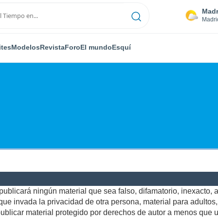
Madr
Madri
ites
Modelos
Revista
Foro
El mundo
Esquí
ublicará ningún material que sea falso, difamatorio, inexacto, ab
e invada la privacidad de otra persona, material para adultos, o
blicar material protegido por derechos de autor a menos que us