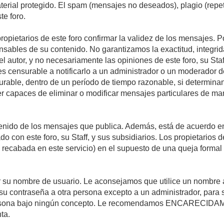
material protegido. El spam (mensajes no deseados), plagio (re
te foro.
propietarios de este foro confirmar la validez de los mensajes.
sables de su contenido. No garantizamos la exactitud, integrid
autor, y no necesariamente las opiniones de este foro, su Staff, 
censurable a notificarlo a un administrador o un moderador del 
urable, dentro de un período de tiempo razonable, si determina
r capaces de eliminar o modificar mensajes particulares de mane
nido de los mensajes que publica. Además, está de acuerdo en 
ado con este foro, su Staff, y sus subsidiarios. Los propietarios
a recabada en este servicio) en el supuesto de una queja forma
egir su nombre de usuario. Le aconsejamos que utilice un nombr
su contraseña a otra persona excepto a un administrador, para 
rsona bajo ningún concepto. Le recomendamos ENCARECIDAME
ta.