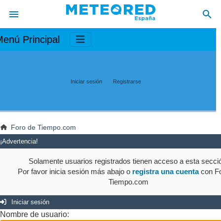
enú Principal
Iniciar sesión
Registrarse
Foro de Tiempo.com
¡Advertencia!
Solamente usuarios registrados tienen acceso a esta secci
Por favor inicia sesión más abajo o
registra una cuenta
con Fo
Tiempo.com
Iniciar sesión
Nombre de usuario: