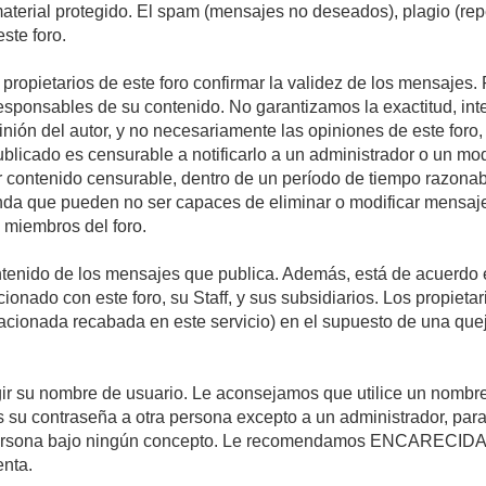
 material protegido. El spam (mensajes no deseados), plagio (r
ste foro.
s propietarios de este foro confirmar la validez de los mensaje
esponsables de su contenido. No garantizamos la exactitud, int
ón del autor, y no necesariamente las opiniones de este foro, su
licado es censurable a notificarlo a un administrador o un mode
ar contenido censurable, dentro de un período de tiempo razonab
enda que pueden no ser capaces de eliminar o modificar mensaje
s miembros del foro.
tenido de los mensajes que publica. Además, está de acuerdo e
acionado con este foro, su Staff, y sus subsidiarios. Los propiet
relacionada recabada en este servicio) en el supuesto de una qu
elegir su nombre de usuario. Le aconsejamos que utilice un nomb
s su contraseña a otra persona excepto a un administrador, para
ersona bajo ningún concepto. Le recomendamos ENCARECIDA
enta.