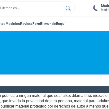
Madr
Madri
ites
Modelos
Revista
Foro
El mundo
Esquí
publicará ningún material que sea falso, difamatorio, inexacto, a
ue invada la privacidad de otra persona, material para adultos,
ublicar material protegido por derechos de autor a menos que u