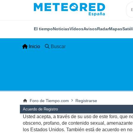
El tiempo
Noticias
Vídeos
Avisos
Radar
Mapas
Satél
Inicio
Buscar
Foro de Tiempo.com
Registrarse
Acuerdo de Registro
Usted acepta, a través de su uso de este foro, que no 
obsceno, profano, de contenido sexual, amenazante, q
los Estados Unidos. También está de acuerdo en no p