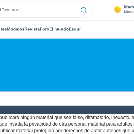
Madr
Madri
ites
Modelos
Revista
Foro
El mundo
Esquí
ublicará ningún material que sea falso, difamatorio, inexacto, ab
e invada la privacidad de otra persona, material para adultos, o
blicar material protegido por derechos de autor a menos que us