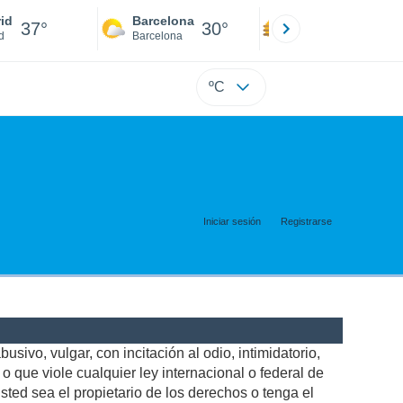
id
Barcelona
Sevilla
37°
30°
39°
d
Barcelona
Sevilla
ºC
Iniciar sesión
Registrarse
usivo, vulgar, con incitación al odio, intimidatorio,
 que viole cualquier ley internacional o federal de
ted sea el propietario de los derechos o tenga el