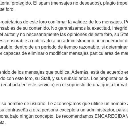
material protegido. El spam (mensajes no deseados), plagio (re
te foro.
propietarios de este foro confirmar la validez de los mensajes.
sables de su contenido. No garantizamos la exactitud, integrid
autor, y no necesariamente las opiniones de este foro, su Staff, 
censurable a notificarlo a un administrador o un moderador del 
urable, dentro de un período de tiempo razonable, si determina
r capaces de eliminar o modificar mensajes particulares de mane
nido de los mensajes que publica. Además, está de acuerdo en 
ado con este foro, su Staff, y sus subsidiarios. Los propietarios
a recabada en este servicio) en el supuesto de una queja forma
egir su nombre de usuario. Le aconsejamos que utilice un nombr
su contraseña a otra persona excepto a un administrador, para 
rsona bajo ningún concepto. Le recomendamos ENCARECIDAME
ta.