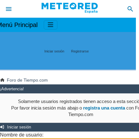
enú Principal
Iniciar sesión
Registrarse
Foro de Tiempo.com
¡Advertencia!
Solamente usuarios registrados tienen acceso a esta secci
Por favor inicia sesión más abajo o
registra una cuenta
con Fo
Tiempo.com
Iniciar sesión
Nombre de usuario: