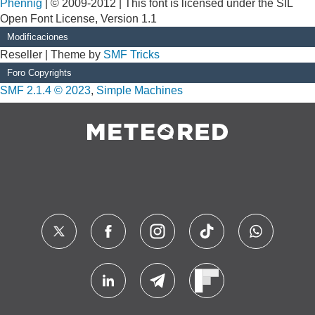
Phennig
| © 2009-2012 | This font is licensed under the SIL
Open Font License, Version 1.1
Modificaciones
Reseller | Theme by
SMF Tricks
Foro Copyrights
SMF 2.1.4 © 2023
,
Simple Machines