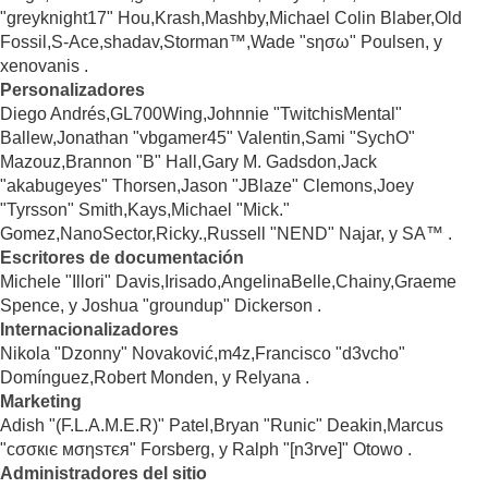
"greyknight17" Hou,Krash,Mashby,Michael Colin Blaber,Old
Fossil,S-Ace,shadav,Storman™,Wade "sησω" Poulsen, y
xenovanis .
Personalizadores
Diego Andrés,GL700Wing,Johnnie "TwitchisMental"
Ballew,Jonathan "vbgamer45" Valentin,Sami "SychO"
Mazouz,Brannon "B" Hall,Gary M. Gadsdon,Jack
"akabugeyes" Thorsen,Jason "JBlaze" Clemons,Joey
"Tyrsson" Smith,Kays,Michael "Mick."
Gomez,NanoSector,Ricky.,Russell "NEND" Najar, y SA™ .
Escritores de documentación
Michele "Illori" Davis,Irisado,AngelinaBelle,Chainy,Graeme
Spence, y Joshua "groundup" Dickerson .
Internacionalizadores
Nikola "Dzonny" Novaković,m4z,Francisco "d3vcho"
Domínguez,Robert Monden, y Relyana .
Marketing
Adish "(F.L.A.M.E.R)" Patel,Bryan "Runic" Deakin,Marcus
"cσσкιє мσηѕтєя" Forsberg, y Ralph "[n3rve]" Otowo .
Administradores del sitio