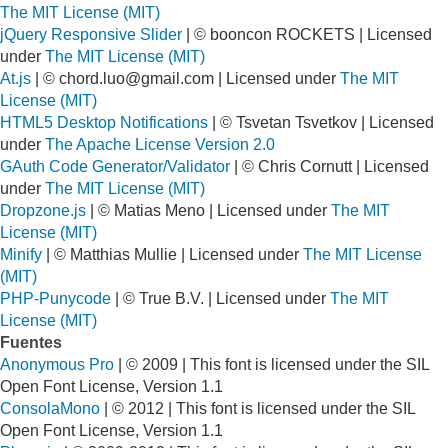
The MIT License (MIT)
jQuery Responsive Slider
| © booncon ROCKETS | Licensed
under
The MIT License (MIT)
At.js
| ©
chord.luo@gmail.com
| Licensed under
The MIT
License (MIT)
HTML5 Desktop Notifications
| © Tsvetan Tsvetkov | Licensed
under
The Apache License Version 2.0
GAuth Code Generator/Validator
| © Chris Cornutt | Licensed
under
The MIT License (MIT)
Dropzone.js
| © Matias Meno | Licensed under
The MIT
License (MIT)
Minify
| © Matthias Mullie | Licensed under
The MIT License
(MIT)
PHP-Punycode
| © True B.V. | Licensed under
The MIT
License (MIT)
Fuentes
Anonymous Pro
| © 2009 | This font is licensed under the SIL
Open Font License, Version 1.1
ConsolaMono
| © 2012 | This font is licensed under the SIL
Open Font License, Version 1.1