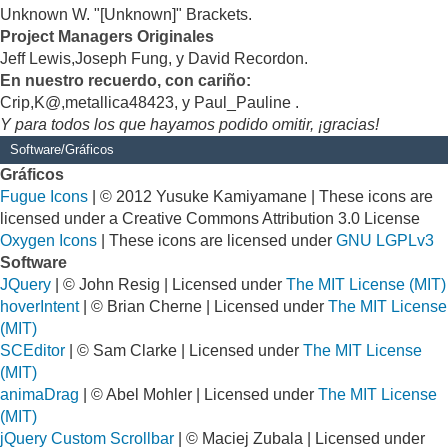
Unknown W. "[Unknown]" Brackets.
Project Managers Originales
Jeff Lewis,Joseph Fung, y David Recordon.
En nuestro recuerdo, con cariño:
Crip,K@,metallica48423, y Paul_Pauline .
Y para todos los que hayamos podido omitir, ¡gracias!
Software/Gráficos
Gráficos
Fugue Icons
| © 2012 Yusuke Kamiyamane | These icons are
licensed under a Creative Commons Attribution 3.0 License
Oxygen Icons
| These icons are licensed under
GNU LGPLv3
Software
JQuery
| © John Resig | Licensed under
The MIT License (MIT)
hoverIntent
| © Brian Cherne | Licensed under
The MIT License
(MIT)
SCEditor
| © Sam Clarke | Licensed under
The MIT License
(MIT)
animaDrag
| © Abel Mohler | Licensed under
The MIT License
(MIT)
jQuery Custom Scrollbar
| © Maciej Zubala | Licensed under