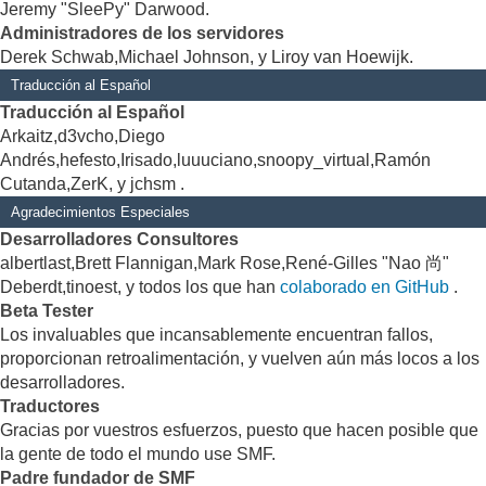
Jeremy "SleePy" Darwood.
Administradores de los servidores
Derek Schwab,Michael Johnson, y Liroy van Hoewijk.
Traducción al Español
Traducción al Español
Arkaitz,d3vcho,Diego
Andrés,hefesto,Irisado,luuuciano,snoopy_virtual,Ramón
Cutanda,ZerK, y jchsm .
Agradecimientos Especiales
Desarrolladores Consultores
albertlast,Brett Flannigan,Mark Rose,René-Gilles "Nao 尚"
Deberdt,tinoest, y todos los que han
colaborado en GitHub
.
Beta Tester
Los invaluables que incansablemente encuentran fallos,
proporcionan retroalimentación, y vuelven aún más locos a los
desarrolladores.
Traductores
Gracias por vuestros esfuerzos, puesto que hacen posible que
la gente de todo el mundo use SMF.
Padre fundador de SMF