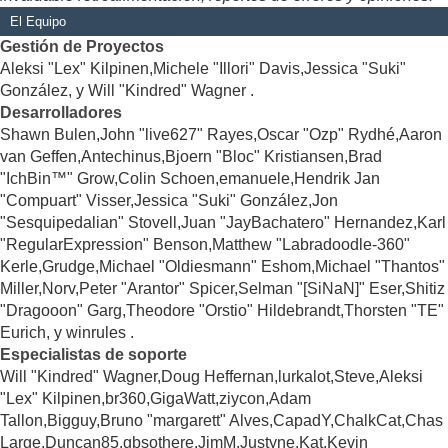
El Equipo
Gestión de Proyectos
Aleksi "Lex" Kilpinen,Michele "Illori" Davis,Jessica "Suki"
González, y Will "Kindred" Wagner .
Desarrolladores
Shawn Bulen,John "live627" Rayes,Oscar "Ozp" Rydhé,Aaron
van Geffen,Antechinus,Bjoern "Bloc" Kristiansen,Brad
"IchBin™" Grow,Colin Schoen,emanuele,Hendrik Jan
"Compuart" Visser,Jessica "Suki" González,Jon
"Sesquipedalian" Stovell,Juan "JayBachatero" Hernandez,Karl
"RegularExpression" Benson,Matthew "Labradoodle-360"
Kerle,Grudge,Michael "Oldiesmann" Eshom,Michael "Thantos"
Miller,Norv,Peter "Arantor" Spicer,Selman "[SiNaN]" Eser,Shitiz
"Dragooon" Garg,Theodore "Orstio" Hildebrandt,Thorsten "TE"
Eurich, y winrules .
Especialistas de soporte
Will "Kindred" Wagner,Doug Heffernan,lurkalot,Steve,Aleksi
"Lex" Kilpinen,br360,GigaWatt,ziycon,Adam
Tallon,Bigguy,Bruno "margarett" Alves,CapadY,ChalkCat,Chas
Large,Duncan85,gbsothere,JimM,Justyne,Kat,Kevin