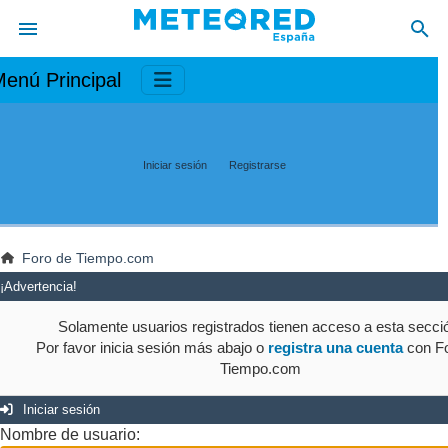
enú Principal
Iniciar sesión
Registrarse
Foro de Tiempo.com
¡Advertencia!
Solamente usuarios registrados tienen acceso a esta secci
Por favor inicia sesión más abajo o
registra una cuenta
con Fo
Tiempo.com
Iniciar sesión
Nombre de usuario: