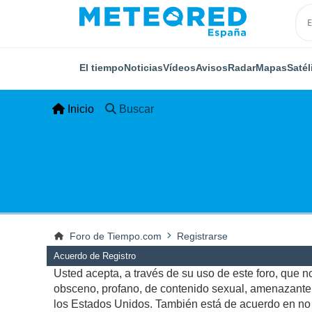
El tiempo
Noticias
Vídeos
Avisos
Radar
Mapas
Satél
Inicio
Buscar
Foro de Tiempo.com
Registrarse
Acuerdo de Registro
Usted acepta, a través de su uso de este foro, que no 
obsceno, profano, de contenido sexual, amenazante, q
los Estados Unidos. También está de acuerdo en no p