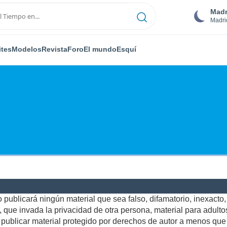
Madr
Madri
ites
Modelos
Revista
Foro
El mundo
Esquí
publicará ningún material que sea falso, difamatorio, inexacto, a
ue invada la privacidad de otra persona, material para adultos,
ublicar material protegido por derechos de autor a menos que u