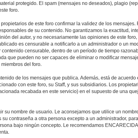
 material protegido. El spam (mensajes no deseados), plagio (r
ste foro.
s propietarios de este foro confirmar la validez de los mensaje
esponsables de su contenido. No garantizamos la exactitud, int
ón del autor, y no necesariamente las opiniones de este foro, su
licado es censurable a notificarlo a un administrador o un mode
ar contenido censurable, dentro de un período de tiempo razonab
enda que pueden no ser capaces de eliminar o modificar mensaje
s miembros del foro.
tenido de los mensajes que publica. Además, está de acuerdo e
acionado con este foro, su Staff, y sus subsidiarios. Los propiet
relacionada recabada en este servicio) en el supuesto de una qu
elegir su nombre de usuario. Le aconsejamos que utilice un nomb
s su contraseña a otra persona excepto a un administrador, para
ersona bajo ningún concepto. Le recomendamos ENCARECIDA
enta.