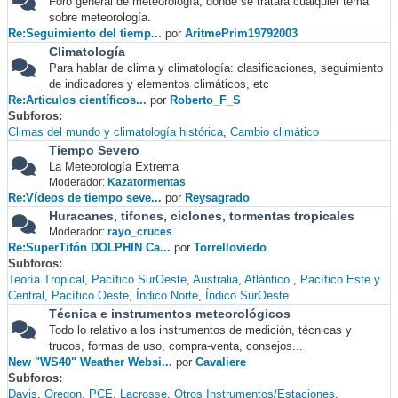
Foro general de meteorología, donde se tratará cualquier tema
sobre meteorología.
Re:Seguimiento del tiemp...
por
AritmePrim19792003
Climatología
Para hablar de clima y climatología: clasificaciones, seguimiento
de indicadores y elementos climáticos, etc
Re:Articulos científicos...
por
Roberto_F_S
Subforos
Climas del mundo y climatología histórica
Cambio climático
Tiempo Severo
La Meteorología Extrema
Moderador:
Kazatormentas
Re:Vídeos de tiempo seve...
por
Reysagrado
Huracanes, tifones, ciclones, tormentas tropicales
Moderador:
rayo_cruces
Re:SuperTifón DOLPHIN Ca...
por
Torrelloviedo
Subforos
Teoría Tropical
Pacífico SurOeste
Australia
Atlántico
Pacífico Este y
Central
Pacífico Oeste
Índico Norte
Índico SurOeste
Técnica e instrumentos meteorológicos
Todo lo relativo a los instrumentos de medición, técnicas y
trucos, formas de uso, compra-venta, consejos...
New "WS40" Weather Websi...
por
Cavaliere
Subforos
Davis
Oregon
PCE
Lacrosse
Otros Instrumentos/Estaciones