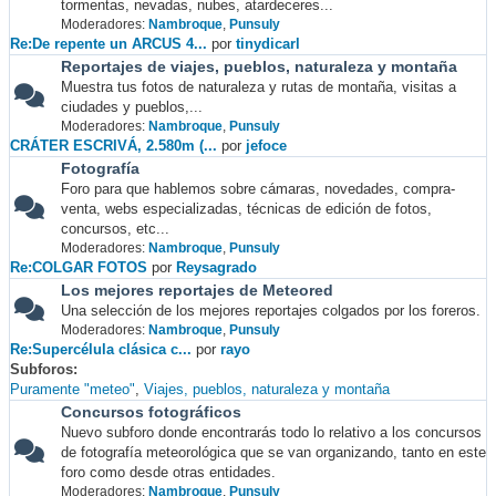
tormentas, nevadas, nubes, atardeceres...
Moderadores:
Nambroque
,
Punsuly
Re:De repente un ARCUS 4...
por
tinydicarl
Reportajes de viajes, pueblos, naturaleza y montaña
Muestra tus fotos de naturaleza y rutas de montaña, visitas a
ciudades y pueblos,...
Moderadores:
Nambroque
,
Punsuly
CRÁTER ESCRIVÁ, 2.580m (...
por
jefoce
Fotografía
Foro para que hablemos sobre cámaras, novedades, compra-
venta, webs especializadas, técnicas de edición de fotos,
concursos, etc...
Moderadores:
Nambroque
,
Punsuly
Re:COLGAR FOTOS
por
Reysagrado
Los mejores reportajes de Meteored
Una selección de los mejores reportajes colgados por los foreros.
Moderadores:
Nambroque
,
Punsuly
Re:Supercélula clásica c...
por
rayo
Subforos
Puramente "meteo"
Viajes, pueblos, naturaleza y montaña
Concursos fotográficos
Nuevo subforo donde encontrarás todo lo relativo a los concursos
de fotografía meteorológica que se van organizando, tanto en este
foro como desde otras entidades.
Moderadores:
Nambroque
,
Punsuly