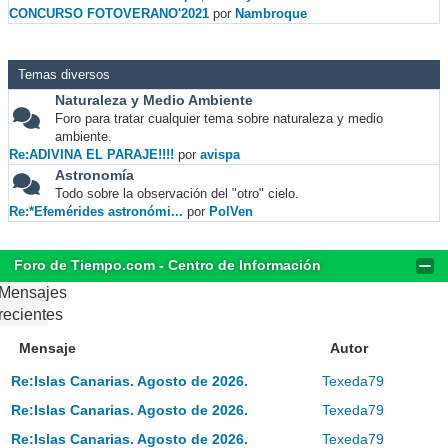
CONCURSO FOTOVERANO'2021
por
Nambroque
Temas diversos
Naturaleza y Medio Ambiente
Foro para tratar cualquier tema sobre naturaleza y medio
ambiente.
Re:ADIVINA EL PARAJE!!!!
por
avispa
Astronomía
Todo sobre la observación del "otro" cielo.
Re:*Efemérides astronómi...
por
PolVen
Foro de Tiempo.com - Centro de Información
Mensajes
recientes
Mensaje
Autor
Re:Islas Canarias. Agosto de 2026.
Texeda79
Re:Islas Canarias. Agosto de 2026.
Texeda79
Re:Islas Canarias. Agosto de 2026.
Texeda79