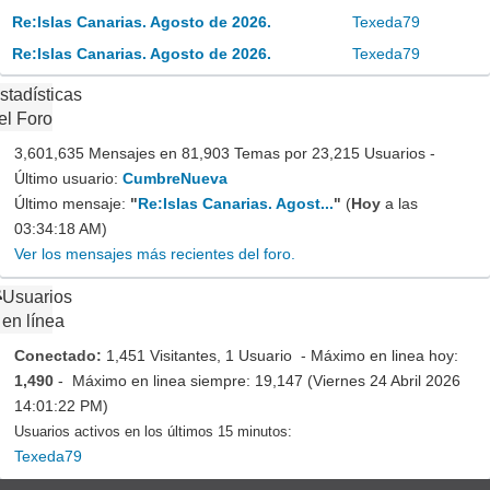
Re:Islas Canarias. Agosto de 2026.
Texeda79
Re:Islas Canarias. Agosto de 2026.
Texeda79
stadísticas
el Foro
3,601,635 Mensajes en 81,903 Temas por 23,215 Usuarios -
Último usuario:
CumbreNueva
Último mensaje:
"
Re:Islas Canarias. Agost...
"
(
Hoy
a las
03:34:18 AM)
Ver los mensajes más recientes del foro.
Usuarios
en línea
Conectado:
1,451 Visitantes, 1 Usuario - Máximo en linea hoy:
1,490
- Máximo en linea siempre: 19,147 (Viernes 24 Abril 2026
14:01:22 PM)
Usuarios activos en los últimos 15 minutos:
Texeda79