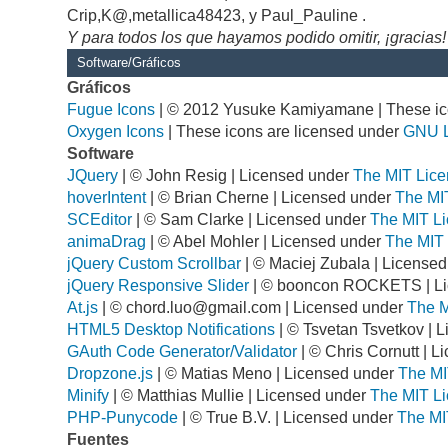
Crip,K@,metallica48423, y Paul_Pauline .
Y para todos los que hayamos podido omitir, ¡gracias!
Software/Gráficos
Gráficos
Fugue Icons
| © 2012 Yusuke Kamiyamane | These ico
Oxygen Icons
| These icons are licensed under
GNU 
Software
JQuery
| © John Resig | Licensed under
The MIT Lice
hoverIntent
| © Brian Cherne | Licensed under
The MI
SCEditor
| © Sam Clarke | Licensed under
The MIT Li
animaDrag
| © Abel Mohler | Licensed under
The MIT 
jQuery Custom Scrollbar
| © Maciej Zubala | License
jQuery Responsive Slider
| © booncon ROCKETS | L
At.js
| ©
chord.luo@gmail.com
| Licensed under
The M
HTML5 Desktop Notifications
| © Tsvetan Tsvetkov | 
GAuth Code Generator/Validator
| © Chris Cornutt | 
Dropzone.js
| © Matias Meno | Licensed under
The MI
Minify
| © Matthias Mullie | Licensed under
The MIT Li
PHP-Punycode
| © True B.V. | Licensed under
The MI
Fuentes