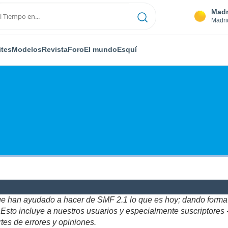
Madr
Madri
ites
Modelos
Revista
Foro
El mundo
Esquí
ue han ayudado a hacer de SMF 2.1 lo que es hoy; dando forma y
to incluye a nuestros usuarios y especialmente suscriptores - gr
tes de errores y opiniones.