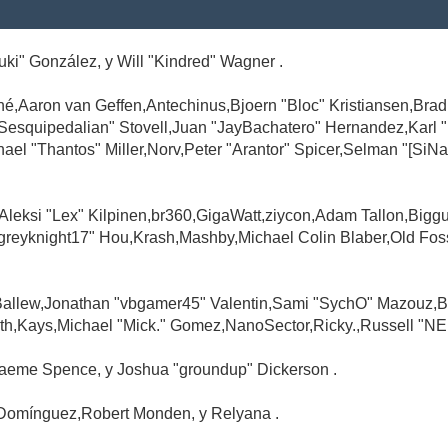
Suki" González, y Will "Kindred" Wagner .
é,Aaron van Geffen,Antechinus,Bjoern "Bloc" Kristiansen,Br
"Sesquipedalian" Stovell,Juan "JayBachatero" Hernandez,Karl
l "Thantos" Miller,Norv,Peter "Arantor" Spicer,Selman "[SiNa
,Aleksi "Lex" Kilpinen,br360,GigaWatt,ziycon,Adam Tallon,Big
greyknight17" Hou,Krash,Mashby,Michael Colin Blaber,Old Fo
Ballew,Jonathan "vbgamer45" Valentin,Sami "SychO" Mazouz,B
th,Kays,Michael "Mick." Gomez,NanoSector,Ricky.,Russell "NE
,Graeme Spence, y Joshua "groundup" Dickerson .
Domínguez,Robert Monden, y Relyana .