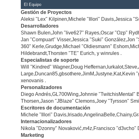
El Equipo
Gestión de Proyectos
Aleksi "Lex" Kilpinen,Michele "Illori" Davis,Jessica "
Desarrolladores
Shawn Bulen,John "live627" Rayes,Oscar "Ozp" Rydh
Jan "Compuart" Visser,Jessica "Suki" González,Jon 
360" Kerle,Grudge,Michael "Oldiesmann" Eshom,Michae
Hildebrandt,Thorsten "TE" Eurich, y winrules .
Especialistas de soporte
Will "Kindred" Wagner,Doug Heffernan,lurkalot,Steve
Large,Duncan85,gbsothere,JimM,Justyne,Kat,Kevin "
xenovanis .
Personalizadores
Diego Andrés,GL700Wing,Johnnie "TwitchisMental" 
Thorsen,Jason "JBlaze" Clemons,Joey "Tyrsson" Smi
Escritores de documentación
Michele "Illori" Davis,Irisado,AngelinaBelle,Chainy
Internacionalizadores
Nikola "Dzonny" Novaković,m4z,Francisco "d3vcho" 
Marketing