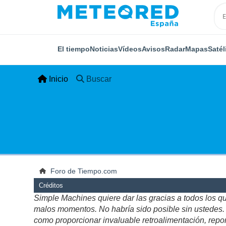
El tiempo
Noticias
Vídeos
Avisos
Radar
Mapas
Satél
Inicio
Buscar
Foro de Tiempo.com
Créditos
Simple Machines quiere dar las gracias a todos los q
malos momentos. No habría sido posible sin ustedes. Es
como proporcionar invaluable retroalimentación, repor