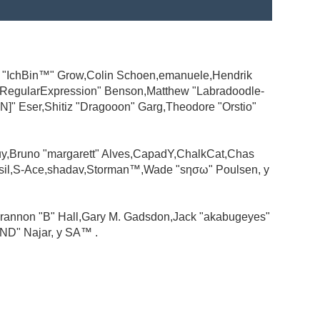
ad "IchBin™" Grow,Colin Schoen,emanuele,Hendrik
 "RegularExpression" Benson,Matthew "Labradoodle-
N]" Eser,Shitiz "Dragooon" Garg,Theodore "Orstio"
guy,Bruno "margarett" Alves,CapadY,ChalkCat,Chas
ssil,S-Ace,shadav,Storman™,Wade "sησω" Poulsen, y
rannon "B" Hall,Gary M. Gadsdon,Jack "akabugeyes"
ND" Najar, y SA™ .