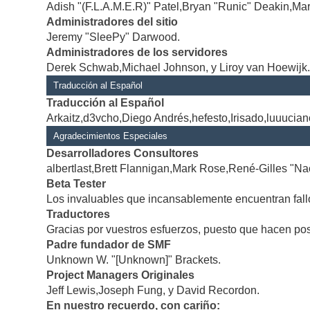
Adish "(F.L.A.M.E.R)" Patel,Bryan "Runic" Deakin,Mar
Administradores del sitio
Jeremy "SleePy" Darwood.
Administradores de los servidores
Derek Schwab,Michael Johnson, y Liroy van Hoewijk
Traducción al Español
Traducción al Español
Arkaitz,d3vcho,Diego Andrés,hefesto,Irisado,luuucia
Agradecimientos Especiales
Desarrolladores Consultores
albertlast,Brett Flannigan,Mark Rose,René-Gilles "Na
Beta Tester
Los invaluables que incansablemente encuentran fallo
Traductores
Gracias por vuestros esfuerzos, puesto que hacen po
Padre fundador de SMF
Unknown W. "[Unknown]" Brackets.
Project Managers Originales
Jeff Lewis,Joseph Fung, y David Recordon.
En nuestro recuerdo, con cariño: