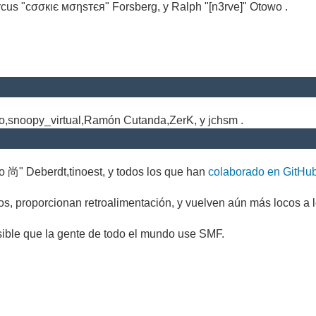
cus "cσσкιє мσηѕтєя" Forsberg, y Ralph "[n3rve]" Otowo .
.
no,snoopy_virtual,Ramón Cutanda,ZerK, y jchsm .
o 尚" Deberdt,tinoest, y todos los que han
colaborado en GitHu
s, proporcionan retroalimentación, y vuelven aún más locos a l
sible que la gente de todo el mundo use SMF.