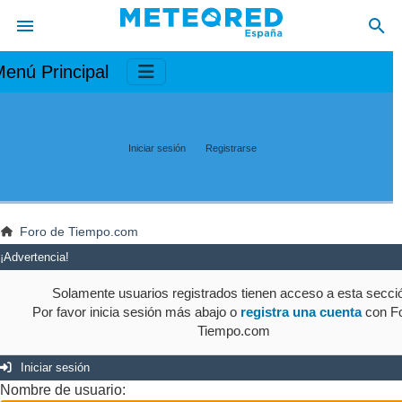
enú Principal
Iniciar sesión
Registrarse
Foro de Tiempo.com
¡Advertencia!
Solamente usuarios registrados tienen acceso a esta secci
Por favor inicia sesión más abajo o
registra una cuenta
con Fo
Tiempo.com
Iniciar sesión
Nombre de usuario: