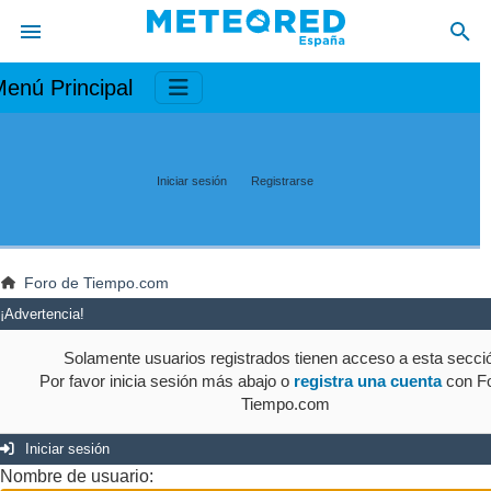
enú Principal
Iniciar sesión
Registrarse
Foro de Tiempo.com
¡Advertencia!
Solamente usuarios registrados tienen acceso a esta secci
Por favor inicia sesión más abajo o
registra una cuenta
con Fo
Tiempo.com
Iniciar sesión
Nombre de usuario: