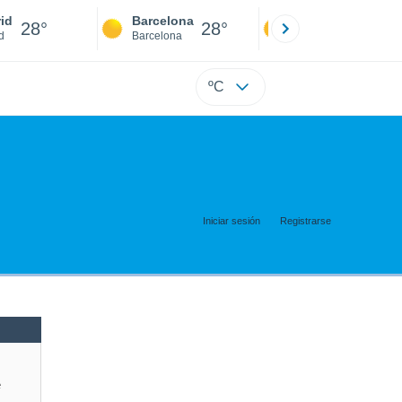
id
Barcelona
Sevilla
28°
28°
28°
d
Barcelona
Sevilla
ºC
Iniciar sesión
Registrarse
e