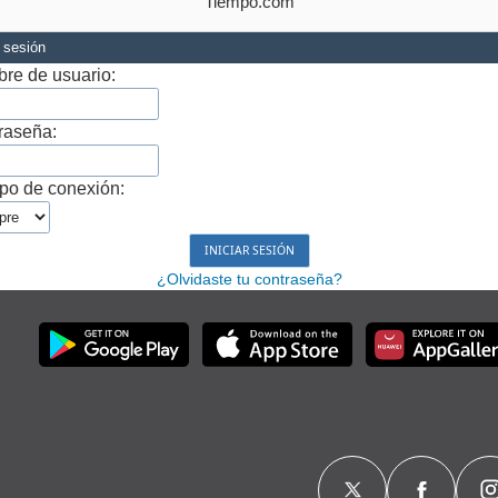
Tiempo.com
r sesión
re de usuario:
raseña:
po de conexión:
¿Olvidaste tu contraseña?