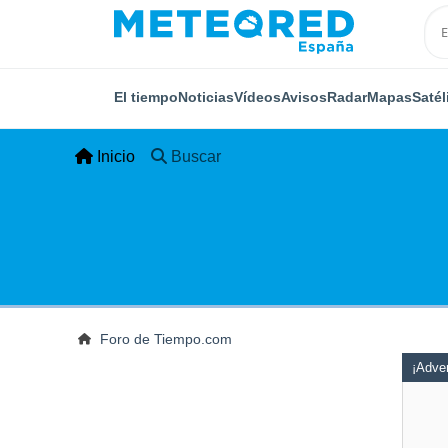
El tiempo
Noticias
Vídeos
Avisos
Radar
Mapas
Satél
Inicio
Buscar
Foro de Tiempo.com
¡Adver