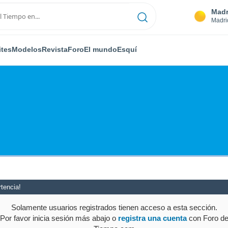
Madr
Madri
ites
Modelos
Revista
Foro
El mundo
Esquí
tencia!
Solamente usuarios registrados tienen acceso a esta sección.
Por favor inicia sesión más abajo o
registra una cuenta
con Foro d