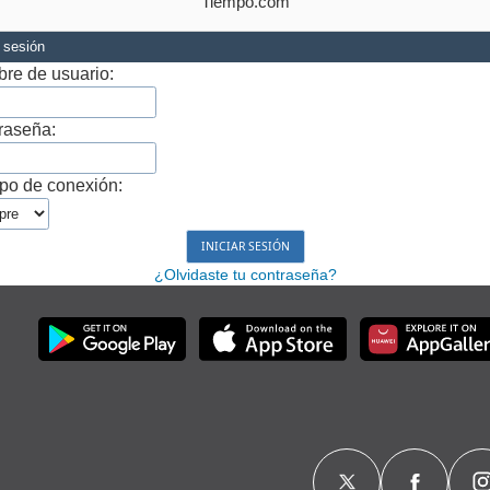
Tiempo.com
r sesión
re de usuario:
raseña:
po de conexión:
¿Olvidaste tu contraseña?