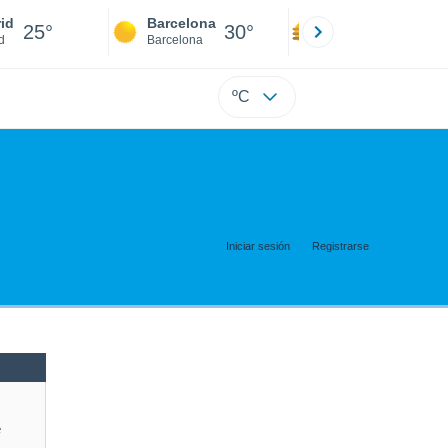
id
Barcelona
Sevilla
25°
30°
30°
d
Barcelona
Sevilla
ºC
Iniciar sesión
Registrarse
e