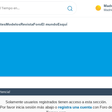
Madr
Madri
ites
Modelos
Revista
Foro
El mundo
Esquí
tencia!
Solamente usuarios registrados tienen acceso a esta sección.
Por favor inicia sesión más abajo o
registra una cuenta
con Foro d