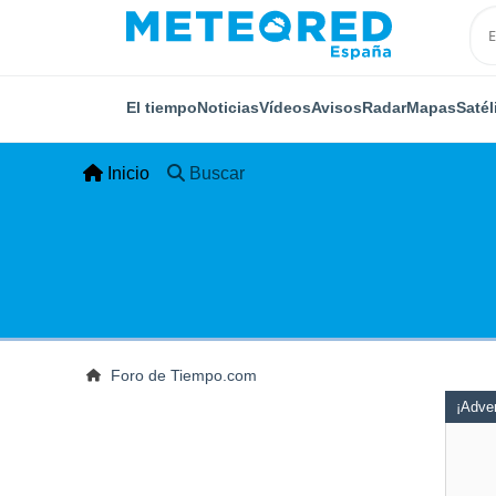
El tiempo
Noticias
Vídeos
Avisos
Radar
Mapas
Satél
Inicio
Buscar
Foro de Tiempo.com
¡Adver