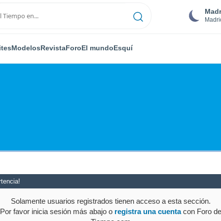
Madr
Madri
ites
Modelos
Revista
Foro
El mundo
Esquí
tencia!
Solamente usuarios registrados tienen acceso a esta sección.
Por favor inicia sesión más abajo o
registra una cuenta
con Foro d