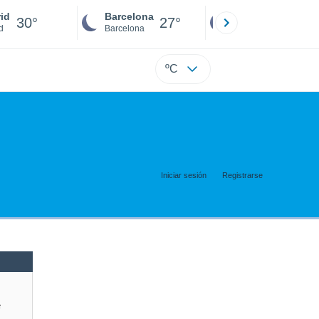
id
Barcelona
Sevilla
30°
27°
29°
d
Barcelona
Sevilla
ºC
Iniciar sesión
Registrarse
e