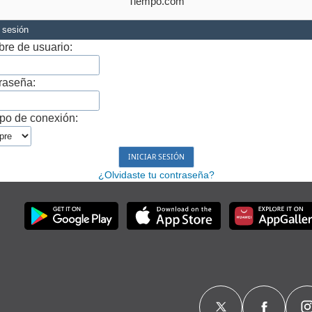
Tiempo.com
r sesión
re de usuario:
raseña:
po de conexión:
¿Olvidaste tu contraseña?