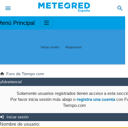
enú Principal
Iniciar sesión
Registrarse
Foro de Tiempo.com
¡Advertencia!
Solamente usuarios registrados tienen acceso a esta secci
Por favor inicia sesión más abajo o
registra una cuenta
con Fo
Tiempo.com
Iniciar sesión
Nombre de usuario: