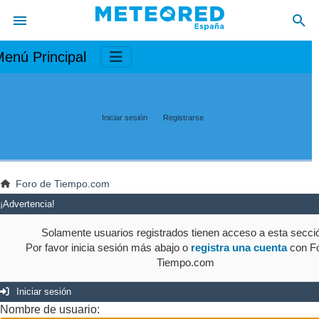
enú Principal
Iniciar sesión
Registrarse
Foro de Tiempo.com
¡Advertencia!
Solamente usuarios registrados tienen acceso a esta secci
Por favor inicia sesión más abajo o
registra una cuenta
con Fo
Tiempo.com
Iniciar sesión
Nombre de usuario: