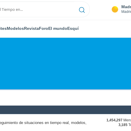
Madr
Madri
ites
Modelos
Revista
Foro
El mundo
Esquí
1,454,297
Mens
eguimiento de situaciones en tiempo real, modelos,
3,185
T