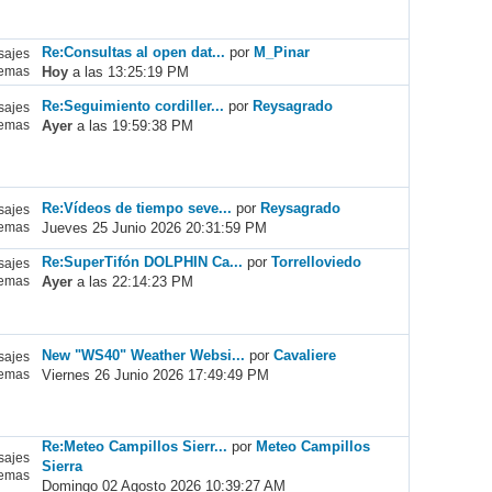
Re:Consultas al open dat...
por
M_Pinar
ajes
Hoy
a las 13:25:19 PM
emas
Re:Seguimiento cordiller...
por
Reysagrado
ajes
Ayer
a las 19:59:38 PM
emas
Re:Vídeos de tiempo seve...
por
Reysagrado
ajes
Jueves 25 Junio 2026 20:31:59 PM
emas
Re:SuperTifón DOLPHIN Ca...
por
Torrelloviedo
ajes
Ayer
a las 22:14:23 PM
emas
New "WS40" Weather Websi...
por
Cavaliere
ajes
Viernes 26 Junio 2026 17:49:49 PM
emas
Re:Meteo Campillos Sierr...
por
Meteo Campillos
ajes
Sierra
emas
Domingo 02 Agosto 2026 10:39:27 AM