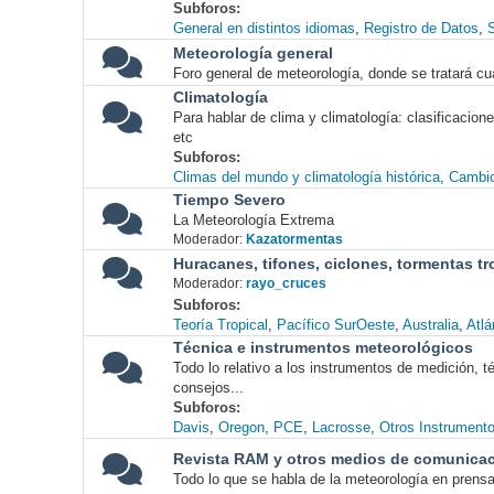
Subforos
General en distintos idiomas
Registro de Datos
S
Meteorología general
Foro general de meteorología, donde se tratará cu
Climatología
Para hablar de clima y climatología: clasificacio
etc
Subforos
Climas del mundo y climatología histórica
Cambio
Tiempo Severo
La Meteorología Extrema
Moderador:
Kazatormentas
Huracanes, tifones, ciclones, tormentas tr
Moderador:
rayo_cruces
Subforos
Teoría Tropical
Pacífico SurOeste
Australia
Atlá
Técnica e instrumentos meteorológicos
Todo lo relativo a los instrumentos de medición, 
consejos...
Subforos
Davis
Oregon
PCE
Lacrosse
Otros Instrument
Revista RAM y otros medios de comunica
Todo lo que se habla de la meteorología en prensa, 