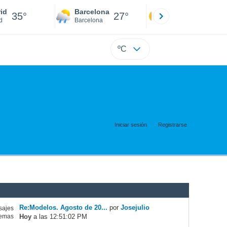
id
Barcelona
Sevilla
35°
27°
36°
d
Barcelona
Sevilla
ºC
Iniciar sesión
Registrarse
Re:Modelos. Agosto de 20...
por
Josejulio
ajes
Hoy
a las 12:51:02 PM
emas