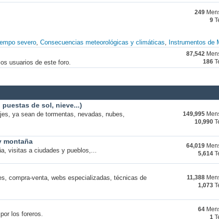
249
Mens
9
T
iempo severo
Consecuencias meteorológicas y climáticas
Instrumentos de 
87,542
Mens
os usuarios de este foro.
186
T
puestas de sol, nieve...)
ajes, ya sean de tormentas, nevadas, nubes,
149,995
Mens
10,990
T
 y montaña
64,019
Mens
a, visitas a ciudades y pueblos,...
5,614
T
s, compra-venta, webs especializadas, técnicas de
11,388
Mens
1,073
T
64
Mens
por los foreros.
1
T