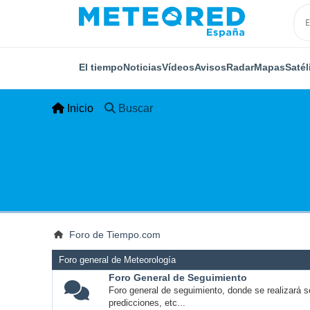
El tiempo
Noticias
Vídeos
Avisos
Radar
Mapas
Satél
Inicio
Buscar
Foro de Tiempo.com
Foro general de Meteorología
Foro General de Seguimiento
Foro general de seguimiento, donde se realizará s
predicciones, etc...