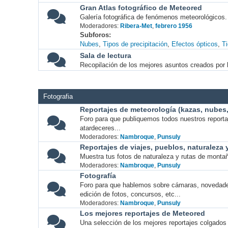
Gran Atlas fotográfico de Meteored
Galería fotográfica de fenómenos meteorológicos.
Moderadores:
Ribera-Met
,
febrero 1956
Subforos
Nubes
Tipos de precipitación
Efectos ópticos
T
Sala de lectura
Recopilación de los mejores asuntos creados por l
Fotografia
Reportajes de meteorología (kazas, nubes, 
Foro para que publiquemos todos nuestros report
atardeceres...
Moderadores:
Nambroque
,
Punsuly
Reportajes de viajes, pueblos, naturaleza
Muestra tus fotos de naturaleza y rutas de montañ
Moderadores:
Nambroque
,
Punsuly
Fotografía
Foro para que hablemos sobre cámaras, novedade
edición de fotos, concursos, etc...
Moderadores:
Nambroque
,
Punsuly
Los mejores reportajes de Meteored
Una selección de los mejores reportajes colgados 