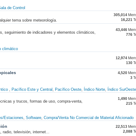
ala de Control
305,014
Mens
alquier tema sobre meteorología.
16,221
T
43,446
Mens
nes, seguimiento de indicadores y elementos climáticos,
776
T
 climático
12,974
Mens
130
T
opicales
4,520
Mens
3
T
ntico
Pacífico Este y Central
Pacífico Oeste
Índico Norte
Índico SurOeste
1,490
Mens
técnicas y trucos, formas de uso, compra-venta,
215
T
os/Estaciones
Software
Compra/Venta No Comercial de Material Aficionado
ción
22,513
Mens
radio, televisión, internet...
2,088
T