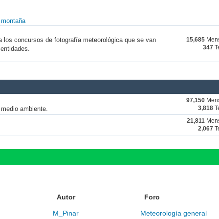
y montaña
a los concursos de fotografía meteorológica que se van
15,685
Mens
347
T
 entidades.
97,150
Mens
y medio ambiente.
3,818
T
21,811
Mens
2,067
T
Autor
Foro
M_Pinar
Meteorología general