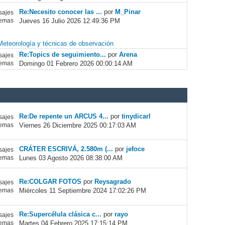
Re:Necesito conocer las ...
por
M_Pinar
ajes
Jueves 16 Julio 2026 12:49:36 PM
emas
Meteorología y técnicas de observación
Re:Topics de seguimiento...
por
Arena
ajes
Domingo 01 Febrero 2026 00:00:14 AM
emas
Re:De repente un ARCUS 4...
por
tinydicarl
ajes
Viernes 26 Diciembre 2025 00:17:03 AM
emas
CRÁTER ESCRIVÁ, 2.580m (...
por
jefoce
ajes
Lunes 03 Agosto 2026 08:38:00 AM
emas
Re:COLGAR FOTOS
por
Reysagrado
ajes
Miércoles 11 Septiembre 2024 17:02:26 PM
emas
Re:Supercélula clásica c...
por
rayo
ajes
Martes 04 Febrero 2025 17:15:14 PM
emas