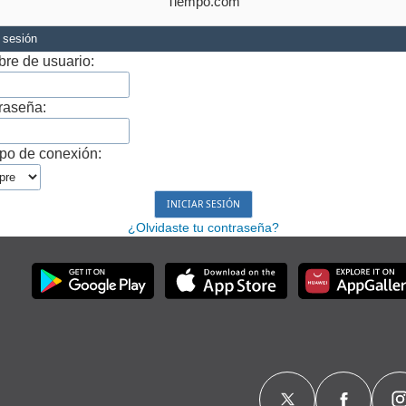
Tiempo.com
r sesión
re de usuario:
raseña:
po de conexión:
¿Olvidaste tu contraseña?