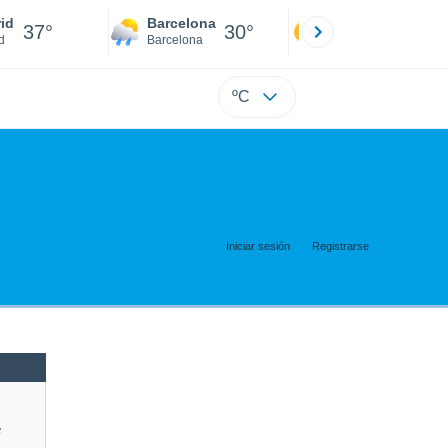
id
Barcelona
Sevilla
37°
30°
39°
d
Barcelona
Sevilla
ºC
Iniciar sesión
Registrarse
e