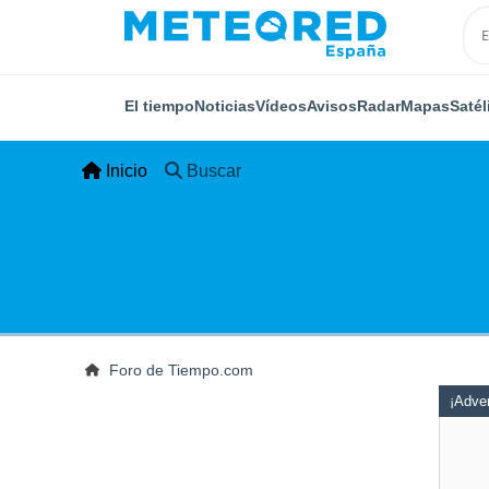
El tiempo
Noticias
Vídeos
Avisos
Radar
Mapas
Satél
Inicio
Buscar
Foro de Tiempo.com
¡Adver