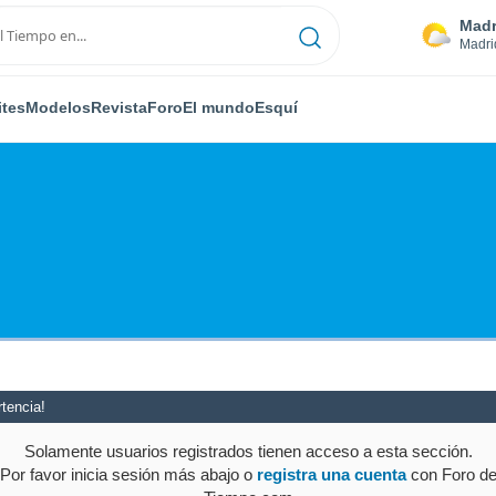
Madr
Madri
ites
Modelos
Revista
Foro
El mundo
Esquí
tencia!
Solamente usuarios registrados tienen acceso a esta sección.
Por favor inicia sesión más abajo o
registra una cuenta
con Foro d