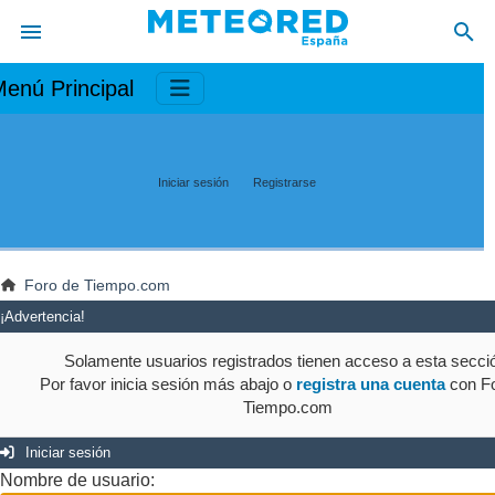
enú Principal
Iniciar sesión
Registrarse
Foro de Tiempo.com
¡Advertencia!
Solamente usuarios registrados tienen acceso a esta secci
Por favor inicia sesión más abajo o
registra una cuenta
con Fo
Tiempo.com
Iniciar sesión
Nombre de usuario: