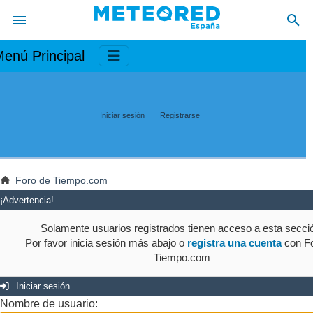
enú Principal
Iniciar sesión
Registrarse
Foro de Tiempo.com
¡Advertencia!
Solamente usuarios registrados tienen acceso a esta secci
Por favor inicia sesión más abajo o
registra una cuenta
con Fo
Tiempo.com
Iniciar sesión
Nombre de usuario: