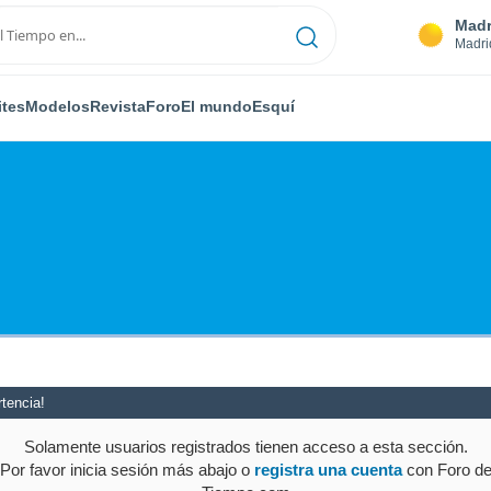
Madr
Madri
ites
Modelos
Revista
Foro
El mundo
Esquí
tencia!
Solamente usuarios registrados tienen acceso a esta sección.
Por favor inicia sesión más abajo o
registra una cuenta
con Foro d