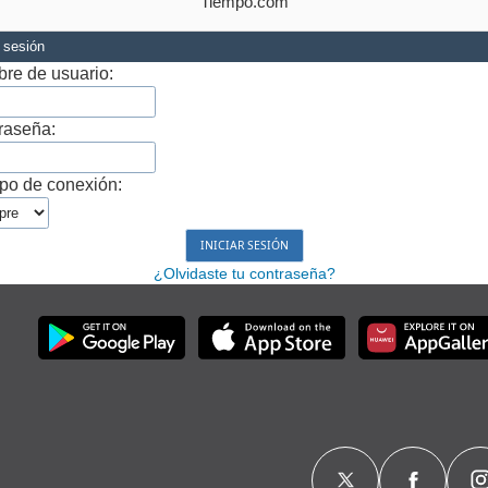
Tiempo.com
r sesión
re de usuario:
raseña:
po de conexión:
¿Olvidaste tu contraseña?