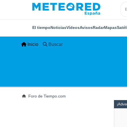
El tiempo
Noticias
Vídeos
Avisos
Radar
Mapas
Satél
Inicio
Buscar
Foro de Tiempo.com
¡Adver