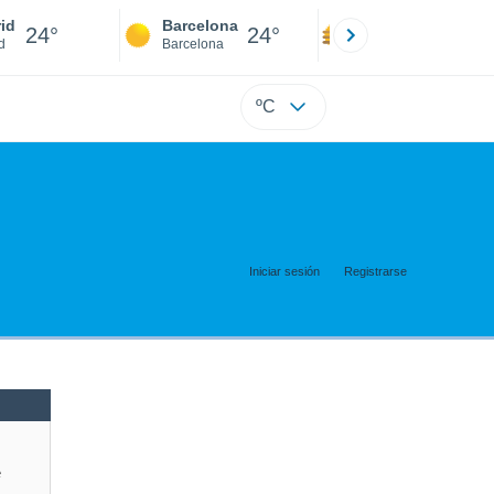
id
Barcelona
Sevilla
24°
24°
23°
d
Barcelona
Sevilla
ºC
Iniciar sesión
Registrarse
e