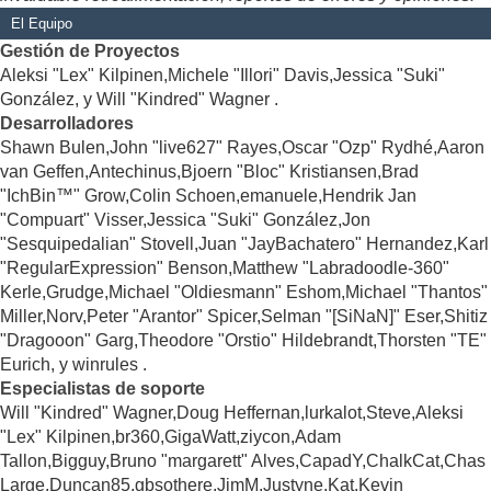
El Equipo
Gestión de Proyectos
Aleksi "Lex" Kilpinen,Michele "Illori" Davis,Jessica "Suki"
González, y Will "Kindred" Wagner .
Desarrolladores
Shawn Bulen,John "live627" Rayes,Oscar "Ozp" Rydhé,Aaron
van Geffen,Antechinus,Bjoern "Bloc" Kristiansen,Brad
"IchBin™" Grow,Colin Schoen,emanuele,Hendrik Jan
"Compuart" Visser,Jessica "Suki" González,Jon
"Sesquipedalian" Stovell,Juan "JayBachatero" Hernandez,Karl
"RegularExpression" Benson,Matthew "Labradoodle-360"
Kerle,Grudge,Michael "Oldiesmann" Eshom,Michael "Thantos"
Miller,Norv,Peter "Arantor" Spicer,Selman "[SiNaN]" Eser,Shitiz
"Dragooon" Garg,Theodore "Orstio" Hildebrandt,Thorsten "TE"
Eurich, y winrules .
Especialistas de soporte
Will "Kindred" Wagner,Doug Heffernan,lurkalot,Steve,Aleksi
"Lex" Kilpinen,br360,GigaWatt,ziycon,Adam
Tallon,Bigguy,Bruno "margarett" Alves,CapadY,ChalkCat,Chas
Large,Duncan85,gbsothere,JimM,Justyne,Kat,Kevin