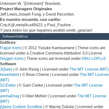
Unknown W. "[Unknown]" Brackets.
Project Managers Originales
Jeff Lewis,Joseph Fung, y David Recordon.
En nuestro recuerdo, con cariño:
Crip,K@,metallica48423, y Paul_Pauline .
Y para todos los que hayamos podido omitir, ¡gracias!
Software/Gráficos
Gráficos
Fugue Icons
| © 2012 Yusuke Kamiyamane | These icons are
licensed under a Creative Commons Attribution 3.0 License
Oxygen Icons
| These icons are licensed under
GNU LGPLv3
Software
JQuery
| © John Resig | Licensed under
The MIT License (MIT)
hoverIntent
| © Brian Cherne | Licensed under
The MIT License
(MIT)
SCEditor
| © Sam Clarke | Licensed under
The MIT License
(MIT)
animaDrag
| © Abel Mohler | Licensed under
The MIT License
(MIT)
jQuery Custom Scrollbar
| © Maciej Zubala | Licensed under