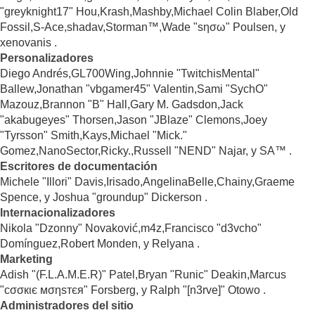
"greyknight17" Hou,Krash,Mashby,Michael Colin Blaber,Old
Fossil,S-Ace,shadav,Storman™,Wade "sησω" Poulsen, y
xenovanis .
Personalizadores
Diego Andrés,GL700Wing,Johnnie "TwitchisMental"
Ballew,Jonathan "vbgamer45" Valentin,Sami "SychO"
Mazouz,Brannon "B" Hall,Gary M. Gadsdon,Jack
"akabugeyes" Thorsen,Jason "JBlaze" Clemons,Joey
"Tyrsson" Smith,Kays,Michael "Mick."
Gomez,NanoSector,Ricky.,Russell "NEND" Najar, y SA™ .
Escritores de documentación
Michele "Illori" Davis,Irisado,AngelinaBelle,Chainy,Graeme
Spence, y Joshua "groundup" Dickerson .
Internacionalizadores
Nikola "Dzonny" Novaković,m4z,Francisco "d3vcho"
Domínguez,Robert Monden, y Relyana .
Marketing
Adish "(F.L.A.M.E.R)" Patel,Bryan "Runic" Deakin,Marcus
"cσσкιє мσηѕтєя" Forsberg, y Ralph "[n3rve]" Otowo .
Administradores del sitio