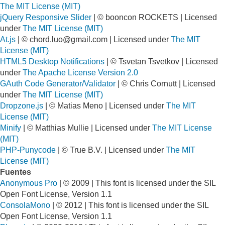
The MIT License (MIT)
jQuery Responsive Slider
| © booncon ROCKETS | Licensed
under
The MIT License (MIT)
At.js
| ©
chord.luo@gmail.com
| Licensed under
The MIT
License (MIT)
HTML5 Desktop Notifications
| © Tsvetan Tsvetkov | Licensed
under
The Apache License Version 2.0
GAuth Code Generator/Validator
| © Chris Cornutt | Licensed
under
The MIT License (MIT)
Dropzone.js
| © Matias Meno | Licensed under
The MIT
License (MIT)
Minify
| © Matthias Mullie | Licensed under
The MIT License
(MIT)
PHP-Punycode
| © True B.V. | Licensed under
The MIT
License (MIT)
Fuentes
Anonymous Pro
| © 2009 | This font is licensed under the SIL
Open Font License, Version 1.1
ConsolaMono
| © 2012 | This font is licensed under the SIL
Open Font License, Version 1.1