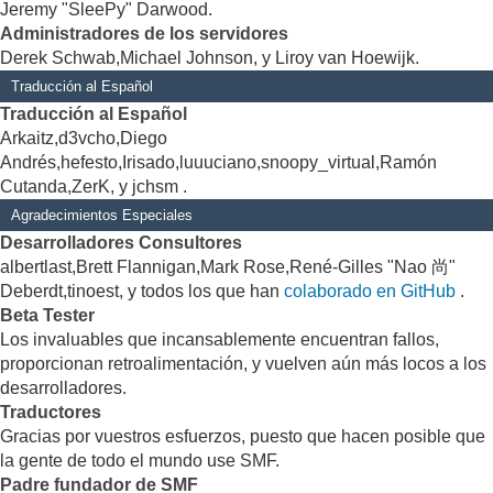
Jeremy "SleePy" Darwood.
Administradores de los servidores
Derek Schwab,Michael Johnson, y Liroy van Hoewijk.
Traducción al Español
Traducción al Español
Arkaitz,d3vcho,Diego
Andrés,hefesto,Irisado,luuuciano,snoopy_virtual,Ramón
Cutanda,ZerK, y jchsm .
Agradecimientos Especiales
Desarrolladores Consultores
albertlast,Brett Flannigan,Mark Rose,René-Gilles "Nao 尚"
Deberdt,tinoest, y todos los que han
colaborado en GitHub
.
Beta Tester
Los invaluables que incansablemente encuentran fallos,
proporcionan retroalimentación, y vuelven aún más locos a los
desarrolladores.
Traductores
Gracias por vuestros esfuerzos, puesto que hacen posible que
la gente de todo el mundo use SMF.
Padre fundador de SMF