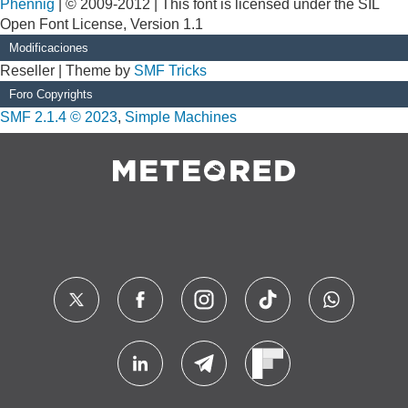
Phennig
| © 2009-2012 | This font is licensed under the SIL
Open Font License, Version 1.1
Modificaciones
Reseller | Theme by
SMF Tricks
Foro Copyrights
SMF 2.1.4 © 2023
,
Simple Machines