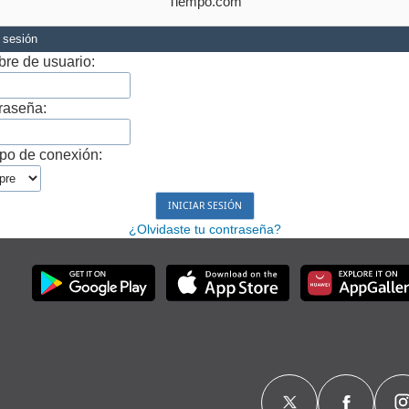
Tiempo.com
r sesión
re de usuario:
raseña:
po de conexión:
¿Olvidaste tu contraseña?