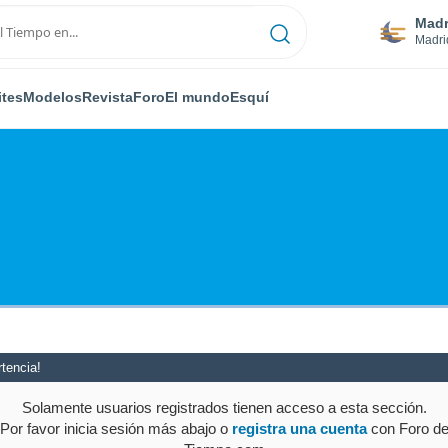
Madr
Madri
ites
Modelos
Revista
Foro
El mundo
Esquí
tencia!
Solamente usuarios registrados tienen acceso a esta sección.
Por favor inicia sesión más abajo o
registra una cuenta
con Foro d