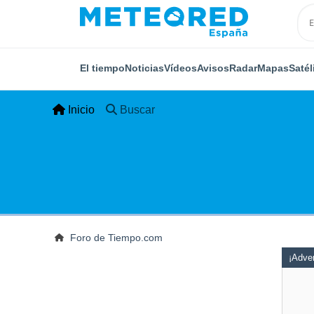
El tiempo
Noticias
Vídeos
Avisos
Radar
Mapas
Satél
Inicio
Buscar
Foro de Tiempo.com
¡Adver