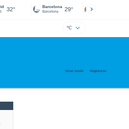
id
Barcelona
Sevilla
32°
29°
30°
d
Barcelona
Sevilla
ºC
Iniciar sesión
Registrarse
e