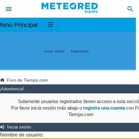
enú Principal
Iniciar sesión
Registrarse
Foro de Tiempo.com
¡Advertencia!
Solamente usuarios registrados tienen acceso a esta secci
Por favor inicia sesión más abajo o
registra una cuenta
con Fo
Tiempo.com
Iniciar sesión
Nombre de usuario: