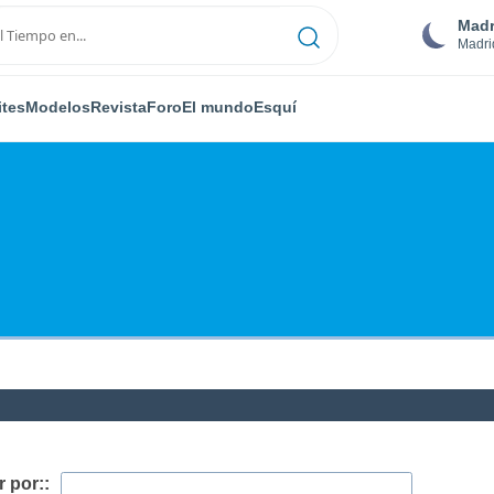
Madr
Madri
ites
Modelos
Revista
Foro
El mundo
Esquí
 por::