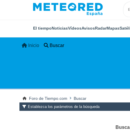
El tiempo
Noticias
Vídeos
Avisos
Radar
Mapas
Satél
Inicio
Buscar
Foro de Tiempo.com
Buscar
Establezca los parámetros de la búsqueda
Buscar