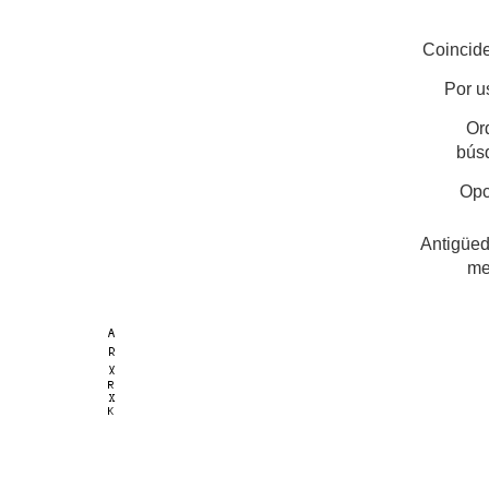
Coincide
Por u
Or
bús
Opc
Antigüed
me