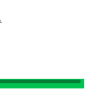
:
):
: