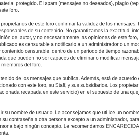
 material protegido. El spam (mensajes no deseados), plagio (r
ste foro.
s propietarios de este foro confirmar la validez de los mensaje
esponsables de su contenido. No garantizamos la exactitud, int
ón del autor, y no necesariamente las opiniones de este foro, su
licado es censurable a notificarlo a un administrador o un mode
ar contenido censurable, dentro de un período de tiempo razonab
enda que pueden no ser capaces de eliminar o modificar mensaje
s miembros del foro.
tenido de los mensajes que publica. Además, está de acuerdo e
acionado con este foro, su Staff, y sus subsidiarios. Los propiet
relacionada recabada en este servicio) en el supuesto de una qu
elegir su nombre de usuario. Le aconsejamos que utilice un nomb
s su contraseña a otra persona excepto a un administrador, para
ersona bajo ningún concepto. Le recomendamos ENCARECIDA
enta.