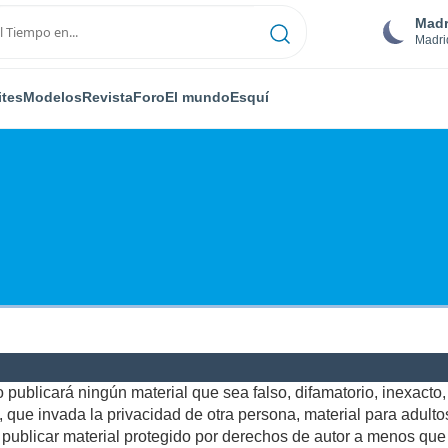
Madr
Madri
ites
Modelos
Revista
Foro
El mundo
Esquí
publicará ningún material que sea falso, difamatorio, inexacto, a
ue invada la privacidad de otra persona, material para adultos,
ublicar material protegido por derechos de autor a menos que u