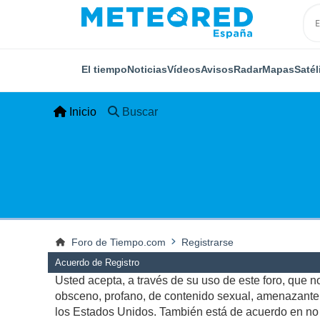
El tiempo
Noticias
Vídeos
Avisos
Radar
Mapas
Satél
Inicio
Buscar
Foro de Tiempo.com
Registrarse
Acuerdo de Registro
Usted acepta, a través de su uso de este foro, que no 
obsceno, profano, de contenido sexual, amenazante, q
los Estados Unidos. También está de acuerdo en no p