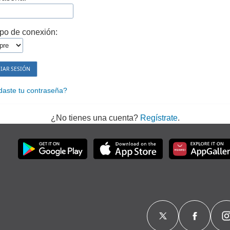
po de conexión:
daste tu contraseña?
¿No tienes una cuenta?
Regístrate
.