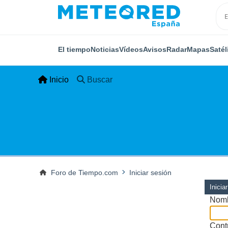
El tiempo
Noticias
Vídeos
Avisos
Radar
Mapas
Satél
Inicio
Buscar
Foro de Tiempo.com
Iniciar sesión
Inicia
Nomb
Cont