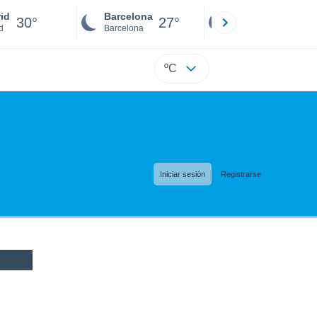
id
Barcelona
Sevilla
30°
27°
29°
d
Barcelona
Sevilla
ºC
Iniciar sesión
Registrarse