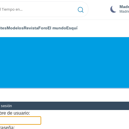
Madr
Madri
ites
Modelos
Revista
Foro
El mundo
Esquí
r sesión
re de usuario:
raseña: