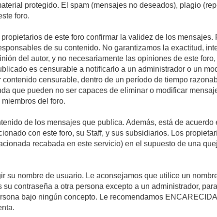
 material protegido. El spam (mensajes no deseados), plagio (r
ste foro.
s propietarios de este foro confirmar la validez de los mensaje
esponsables de su contenido. No garantizamos la exactitud, int
ón del autor, y no necesariamente las opiniones de este foro, su
licado es censurable a notificarlo a un administrador o un mode
ar contenido censurable, dentro de un período de tiempo razonab
enda que pueden no ser capaces de eliminar o modificar mensaje
s miembros del foro.
tenido de los mensajes que publica. Además, está de acuerdo e
acionado con este foro, su Staff, y sus subsidiarios. Los propiet
relacionada recabada en este servicio) en el supuesto de una qu
elegir su nombre de usuario. Le aconsejamos que utilice un nomb
s su contraseña a otra persona excepto a un administrador, para
ersona bajo ningún concepto. Le recomendamos ENCARECIDA
enta.