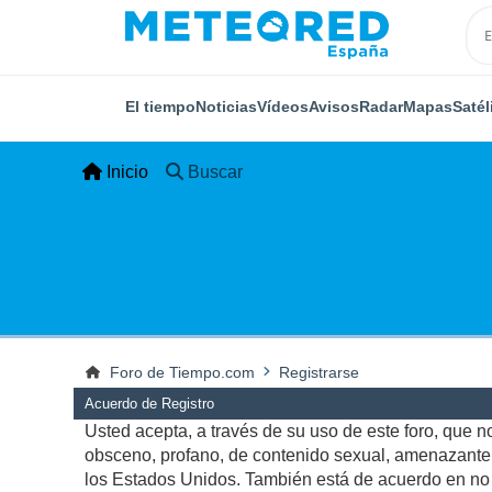
El tiempo
Noticias
Vídeos
Avisos
Radar
Mapas
Satél
Inicio
Buscar
Foro de Tiempo.com
Registrarse
Acuerdo de Registro
Usted acepta, a través de su uso de este foro, que no 
obsceno, profano, de contenido sexual, amenazante, q
los Estados Unidos. También está de acuerdo en no p