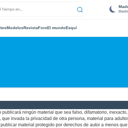
Madr
Madri
ites
Modelos
Revista
Foro
El mundo
Esquí
publicará ningún material que sea falso, difamatorio, inexacto, a
ue invada la privacidad de otra persona, material para adultos,
ublicar material protegido por derechos de autor a menos que u