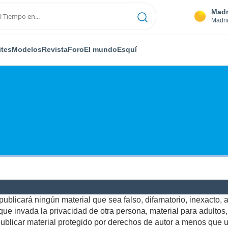
Madr
Madri
ites
Modelos
Revista
Foro
El mundo
Esquí
ublicará ningún material que sea falso, difamatorio, inexacto, ab
e invada la privacidad de otra persona, material para adultos, o
blicar material protegido por derechos de autor a menos que us