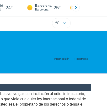
id
Barcelona
Sevilla
24°
25°
24°
d
Barcelona
Sevilla
ºC
Iniciar sesión
Registrarse
usivo, vulgar, con incitación al odio, intimidatorio,
 que viole cualquier ley internacional o federal de
ted sea el propietario de los derechos o tenga el