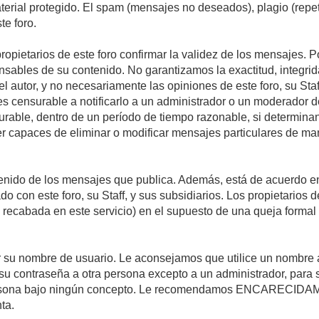
material protegido. El spam (mensajes no deseados), plagio (re
te foro.
propietarios de este foro confirmar la validez de los mensajes.
sables de su contenido. No garantizamos la exactitud, integrid
autor, y no necesariamente las opiniones de este foro, su Staff, 
censurable a notificarlo a un administrador o un moderador del 
urable, dentro de un período de tiempo razonable, si determina
r capaces de eliminar o modificar mensajes particulares de mane
nido de los mensajes que publica. Además, está de acuerdo en 
ado con este foro, su Staff, y sus subsidiarios. Los propietarios
a recabada en este servicio) en el supuesto de una queja forma
egir su nombre de usuario. Le aconsejamos que utilice un nombr
su contraseña a otra persona excepto a un administrador, para 
rsona bajo ningún concepto. Le recomendamos ENCARECIDAME
ta.