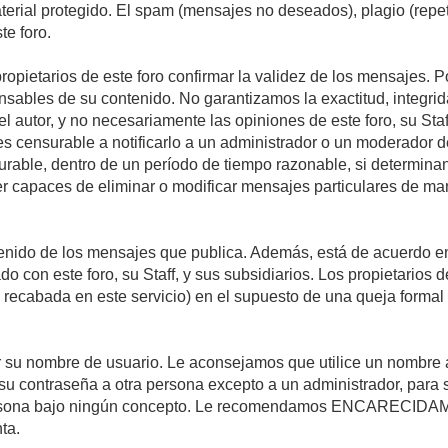
material protegido. El spam (mensajes no deseados), plagio (re
te foro.
propietarios de este foro confirmar la validez de los mensajes.
sables de su contenido. No garantizamos la exactitud, integrid
autor, y no necesariamente las opiniones de este foro, su Staff, 
censurable a notificarlo a un administrador o un moderador del 
urable, dentro de un período de tiempo razonable, si determina
r capaces de eliminar o modificar mensajes particulares de mane
nido de los mensajes que publica. Además, está de acuerdo en 
ado con este foro, su Staff, y sus subsidiarios. Los propietarios
a recabada en este servicio) en el supuesto de una queja forma
egir su nombre de usuario. Le aconsejamos que utilice un nombr
su contraseña a otra persona excepto a un administrador, para 
rsona bajo ningún concepto. Le recomendamos ENCARECIDAME
ta.