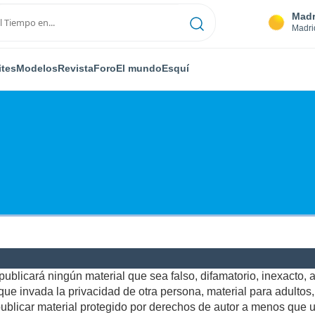
Madr
Madri
ites
Modelos
Revista
Foro
El mundo
Esquí
ublicará ningún material que sea falso, difamatorio, inexacto, ab
e invada la privacidad de otra persona, material para adultos, o
blicar material protegido por derechos de autor a menos que us