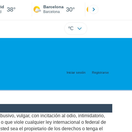
id
Barcelona
Sevilla
38°
30°
41°
d
Barcelona
Sevilla
ºC
Iniciar sesión
Registrarse
usivo, vulgar, con incitación al odio, intimidatorio,
 que viole cualquier ley internacional o federal de
ted sea el propietario de los derechos o tenga el