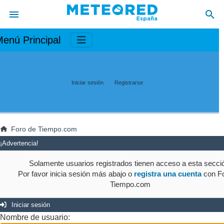
enú Principal
Iniciar sesión
Registrarse
Foro de Tiempo.com
¡Advertencia!
Solamente usuarios registrados tienen acceso a esta secci
Por favor inicia sesión más abajo o
registra una cuenta
con Fo
Tiempo.com
Iniciar sesión
Nombre de usuario: