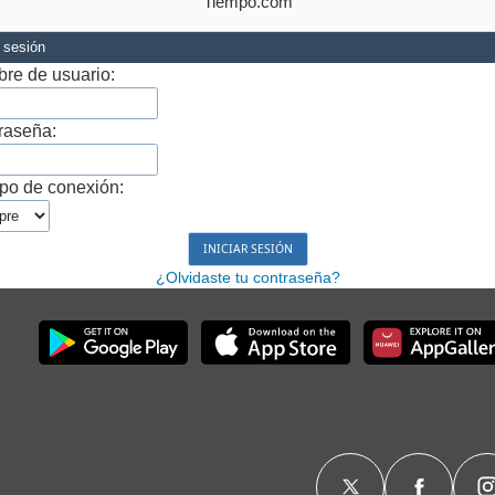
Tiempo.com
r sesión
re de usuario:
raseña:
po de conexión:
¿Olvidaste tu contraseña?