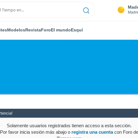
Madr
Madri
ites
Modelos
Revista
Foro
El mundo
Esquí
tencia!
Solamente usuarios registrados tienen acceso a esta sección.
Por favor inicia sesión más abajo o
registra una cuenta
con Foro d