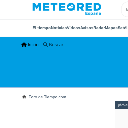
El tiempo
Noticias
Vídeos
Avisos
Radar
Mapas
Satél
Inicio
Buscar
Foro de Tiempo.com
¡Adver