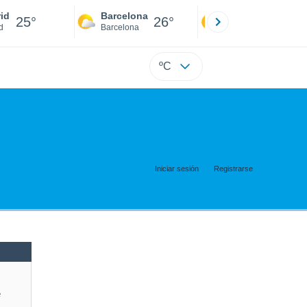
id
Barcelona
Sevilla
25°
26°
25°
d
Barcelona
Sevilla
ºC
Iniciar sesión
Registrarse
e