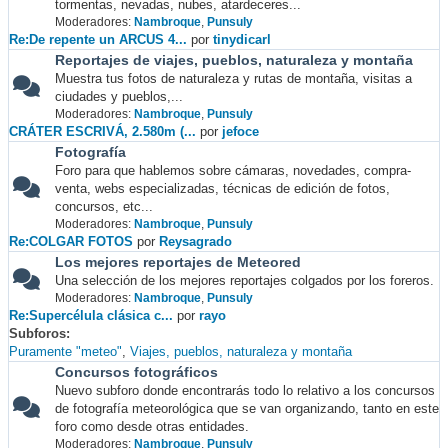
tormentas, nevadas, nubes, atardeceres...
Moderadores:
Nambroque
,
Punsuly
Re:De repente un ARCUS 4...
por
tinydicarl
Reportajes de viajes, pueblos, naturaleza y montaña
Muestra tus fotos de naturaleza y rutas de montaña, visitas a
ciudades y pueblos,...
Moderadores:
Nambroque
,
Punsuly
CRÁTER ESCRIVÁ, 2.580m (...
por
jefoce
Fotografía
Foro para que hablemos sobre cámaras, novedades, compra-
venta, webs especializadas, técnicas de edición de fotos,
concursos, etc...
Moderadores:
Nambroque
,
Punsuly
Re:COLGAR FOTOS
por
Reysagrado
Los mejores reportajes de Meteored
Una selección de los mejores reportajes colgados por los foreros.
Moderadores:
Nambroque
,
Punsuly
Re:Supercélula clásica c...
por
rayo
Subforos
Puramente "meteo"
Viajes, pueblos, naturaleza y montaña
Concursos fotográficos
Nuevo subforo donde encontrarás todo lo relativo a los concursos
de fotografía meteorológica que se van organizando, tanto en este
foro como desde otras entidades.
Moderadores:
Nambroque
,
Punsuly