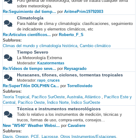
Foro general de meteorología, donde se tratará cualquier tema
sobre meteorología.
Re:Seguimiento del tiemp...
por
AritmePrim19792003
Climatología
Para hablar de clima y climatología: clasificaciones, seguimiento
de indicadores y elementos climáticos, etc
Re:Articulos científicos...
por
Roberto_F_S
Subforos
Climas del mundo y climatología histórica
Cambio climático
Tiempo Severo
La Meteorología Extrema
Moderador:
Kazatormentas
Re:Vídeos de tiempo seve...
por
Reysagrado
Huracanes, tifones, ciclones, tormentas tropicales
Moderador:
rayo_cruces
Re:SuperTifón DOLPHIN Ca...
por
Torrelloviedo
Subforos
Teoría Tropical
Pacífico SurOeste
Australia
Atlántico
Pacífico Este y
Central
Pacífico Oeste
Índico Norte
Índico SurOeste
Técnica e instrumentos meteorológicos
Todo lo relativo a los instrumentos de medición, técnicas y
trucos, formas de uso, compra-venta, consejos...
New "WS40" Weather Websi...
por
Cavaliere
Subforos
Davis
Oregon
PCE
Lacrosse
Otros Instrumentos/Estaciones