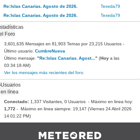
Re:Islas Canarias. Agosto de 2026.
Texeda79
Re:Islas Canarias. Agosto de 2026.
Texeda79
stadísticas
el Foro
3,601,635 Mensajes en 81,903 Temas por 23,215 Usuarios -
Último usuario:
CumbreNueva
Último mensaje:
"
Re:Islas Canarias. Agost...
"
(
Hoy
a las
03:34:18 AM)
Ver los mensajes más recientes del foro.
Usuarios
en línea
Conectado:
1,337 Visitantes, 0 Usuarios - Máximo en linea hoy:
1,772
- Máximo en linea siempre: 19,147 (Viernes 24 Abril 2026
14:01:22 PM)