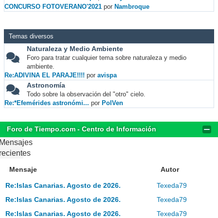
CONCURSO FOTOVERANO'2021
por
Nambroque
Temas diversos
Naturaleza y Medio Ambiente
Foro para tratar cualquier tema sobre naturaleza y medio
ambiente.
Re:ADIVINA EL PARAJE!!!!
por
avispa
Astronomía
Todo sobre la observación del "otro" cielo.
Re:*Efemérides astronómi...
por
PolVen
Foro de Tiempo.com - Centro de Información
Mensajes
recientes
Mensaje
Autor
Re:Islas Canarias. Agosto de 2026.
Texeda79
Re:Islas Canarias. Agosto de 2026.
Texeda79
Re:Islas Canarias. Agosto de 2026.
Texeda79