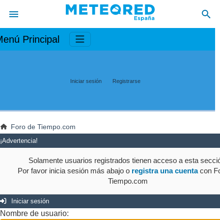
enú Principal
Iniciar sesión
Registrarse
Foro de Tiempo.com
¡Advertencia!
Solamente usuarios registrados tienen acceso a esta secci
Por favor inicia sesión más abajo o
registra una cuenta
con Fo
Tiempo.com
Iniciar sesión
Nombre de usuario: