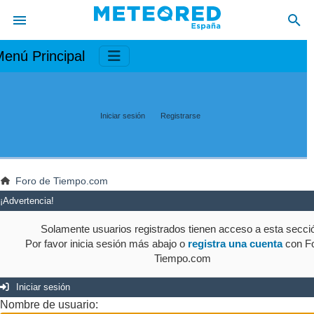
enú Principal
Iniciar sesión
Registrarse
Foro de Tiempo.com
¡Advertencia!
Solamente usuarios registrados tienen acceso a esta secci
Por favor inicia sesión más abajo o
registra una cuenta
con Fo
Tiempo.com
Iniciar sesión
Nombre de usuario: