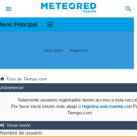
enú Principal
Iniciar sesión
Registrarse
Foro de Tiempo.com
¡Advertencia!
Solamente usuarios registrados tienen acceso a esta secci
Por favor inicia sesión más abajo o
registra una cuenta
con Fo
Tiempo.com
Iniciar sesión
Nombre de usuario: