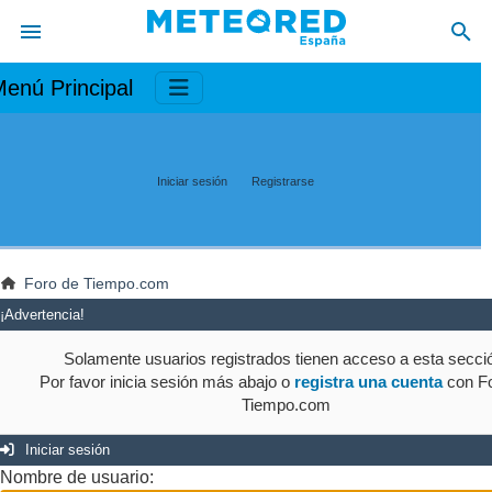
enú Principal
Iniciar sesión
Registrarse
Foro de Tiempo.com
¡Advertencia!
Solamente usuarios registrados tienen acceso a esta secci
Por favor inicia sesión más abajo o
registra una cuenta
con Fo
Tiempo.com
Iniciar sesión
Nombre de usuario: