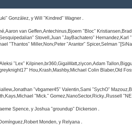
Suki" González, y Will "Kindred" Wagner .
é,Aaron van Geffen,Antechinus,Bjoern "Bloc" Kristiansen,Br
"Sesquipedalian" Stovell,Juan "JayBachatero" Hernandez,Karl
l "Thantos" Miller,Norv,Peter "Arantor" Spicer,Selman "[SiNa
,Aleksi "Lex" Kilpinen,br360,GigaWatt,ziycon,Adam Tallon,Big
greyknight17" Hou,Krash,Mashby,Michael Colin Blaber,Old Fo
Ballew,Jonathan "vbgamer45" Valentin,Sami "SychO" Mazouz,B
th,Kays,Michael "Mick." Gomez,NanoSector,Ricky.,Russell "NE
,Graeme Spence, y Joshua "groundup" Dickerson .
Domínguez,Robert Monden, y Relyana .