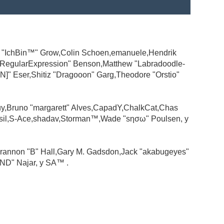
ad "IchBin™" Grow,Colin Schoen,emanuele,Hendrik
 "RegularExpression" Benson,Matthew "Labradoodle-
N]" Eser,Shitiz "Dragooon" Garg,Theodore "Orstio"
guy,Bruno "margarett" Alves,CapadY,ChalkCat,Chas
ssil,S-Ace,shadav,Storman™,Wade "sησω" Poulsen, y
rannon "B" Hall,Gary M. Gadsdon,Jack "akabugeyes"
ND" Najar, y SA™ .