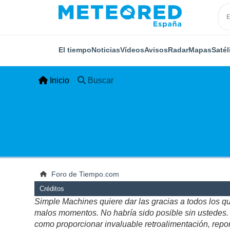
El tiempo
Noticias
Vídeos
Avisos
Radar
Mapas
Satél
Inicio
Buscar
Foro de Tiempo.com
Créditos
Simple Machines quiere dar las gracias a todos los q
malos momentos. No habría sido posible sin ustedes. Es
como proporcionar invaluable retroalimentación, repor