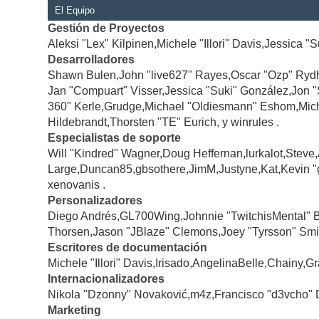
El Equipo
Gestión de Proyectos
Aleksi "Lex" Kilpinen,Michele "Illori" Davis,Jessica "
Desarrolladores
Shawn Bulen,John "live627" Rayes,Oscar "Ozp" Rydh
Jan "Compuart" Visser,Jessica "Suki" González,Jon 
360" Kerle,Grudge,Michael "Oldiesmann" Eshom,Michae
Hildebrandt,Thorsten "TE" Eurich, y winrules .
Especialistas de soporte
Will "Kindred" Wagner,Doug Heffernan,lurkalot,Steve
Large,Duncan85,gbsothere,JimM,Justyne,Kat,Kevin "
xenovanis .
Personalizadores
Diego Andrés,GL700Wing,Johnnie "TwitchisMental" 
Thorsen,Jason "JBlaze" Clemons,Joey "Tyrsson" Smi
Escritores de documentación
Michele "Illori" Davis,Irisado,AngelinaBelle,Chainy
Internacionalizadores
Nikola "Dzonny" Novaković,m4z,Francisco "d3vcho" 
Marketing