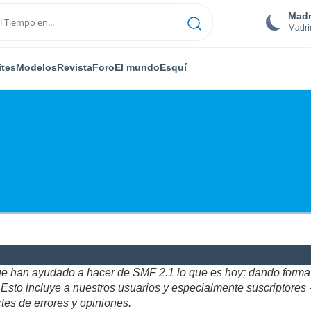
Madr
Madri
ites
Modelos
Revista
Foro
El mundo
Esquí
ue han ayudado a hacer de SMF 2.1 lo que es hoy; dando forma y
to incluye a nuestros usuarios y especialmente suscriptores - gr
tes de errores y opiniones.