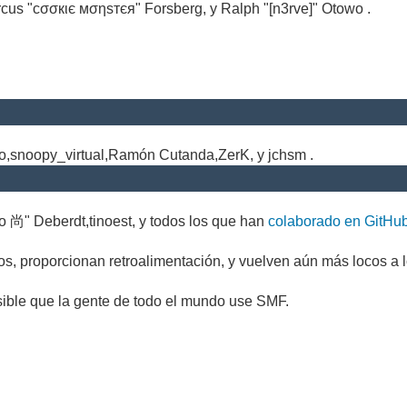
cus "cσσкιє мσηѕтєя" Forsberg, y Ralph "[n3rve]" Otowo .
.
no,snoopy_virtual,Ramón Cutanda,ZerK, y jchsm .
o 尚" Deberdt,tinoest, y todos los que han
colaborado en GitHu
s, proporcionan retroalimentación, y vuelven aún más locos a l
sible que la gente de todo el mundo use SMF.