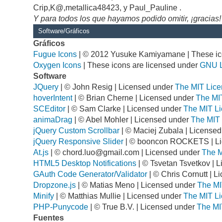
Crip,K@,metallica48423, y Paul_Pauline .
Y para todos los que hayamos podido omitir, ¡gracias!
Software/Gráficos
Gráficos
Fugue Icons
| © 2012 Yusuke Kamiyamane | These ico
Oxygen Icons
| These icons are licensed under
GNU 
Software
JQuery
| © John Resig | Licensed under
The MIT Lice
hoverIntent
| © Brian Cherne | Licensed under
The MI
SCEditor
| © Sam Clarke | Licensed under
The MIT Li
animaDrag
| © Abel Mohler | Licensed under
The MIT 
jQuery Custom Scrollbar
| © Maciej Zubala | License
jQuery Responsive Slider
| © booncon ROCKETS | L
At.js
| ©
chord.luo@gmail.com
| Licensed under
The M
HTML5 Desktop Notifications
| © Tsvetan Tsvetkov | 
GAuth Code Generator/Validator
| © Chris Cornutt | 
Dropzone.js
| © Matias Meno | Licensed under
The MI
Minify
| © Matthias Mullie | Licensed under
The MIT Li
PHP-Punycode
| © True B.V. | Licensed under
The MI
Fuentes