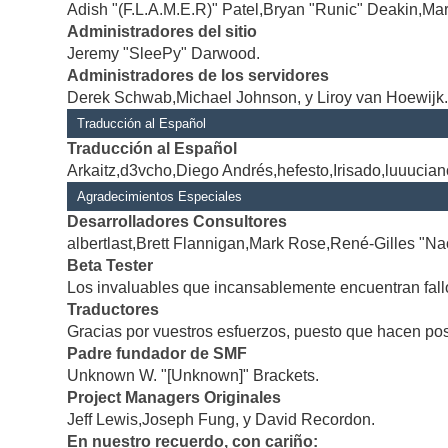
Adish "(F.L.A.M.E.R)" Patel,Bryan "Runic" Deakin,Mar
Administradores del sitio
Jeremy "SleePy" Darwood.
Administradores de los servidores
Derek Schwab,Michael Johnson, y Liroy van Hoewijk
Traducción al Español
Traducción al Español
Arkaitz,d3vcho,Diego Andrés,hefesto,Irisado,luuucia
Agradecimientos Especiales
Desarrolladores Consultores
albertlast,Brett Flannigan,Mark Rose,René-Gilles "Na
Beta Tester
Los invaluables que incansablemente encuentran fallo
Traductores
Gracias por vuestros esfuerzos, puesto que hacen po
Padre fundador de SMF
Unknown W. "[Unknown]" Brackets.
Project Managers Originales
Jeff Lewis,Joseph Fung, y David Recordon.
En nuestro recuerdo, con cariño: