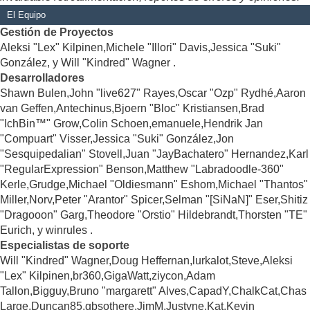
El Equipo
Gestión de Proyectos
Aleksi "Lex" Kilpinen,Michele "Illori" Davis,Jessica "Suki"
González, y Will "Kindred" Wagner .
Desarrolladores
Shawn Bulen,John "live627" Rayes,Oscar "Ozp" Rydhé,Aaron
van Geffen,Antechinus,Bjoern "Bloc" Kristiansen,Brad
"IchBin™" Grow,Colin Schoen,emanuele,Hendrik Jan
"Compuart" Visser,Jessica "Suki" González,Jon
"Sesquipedalian" Stovell,Juan "JayBachatero" Hernandez,Karl
"RegularExpression" Benson,Matthew "Labradoodle-360"
Kerle,Grudge,Michael "Oldiesmann" Eshom,Michael "Thantos"
Miller,Norv,Peter "Arantor" Spicer,Selman "[SiNaN]" Eser,Shitiz
"Dragooon" Garg,Theodore "Orstio" Hildebrandt,Thorsten "TE"
Eurich, y winrules .
Especialistas de soporte
Will "Kindred" Wagner,Doug Heffernan,lurkalot,Steve,Aleksi
"Lex" Kilpinen,br360,GigaWatt,ziycon,Adam
Tallon,Bigguy,Bruno "margarett" Alves,CapadY,ChalkCat,Chas
Large,Duncan85,gbsothere,JimM,Justyne,Kat,Kevin