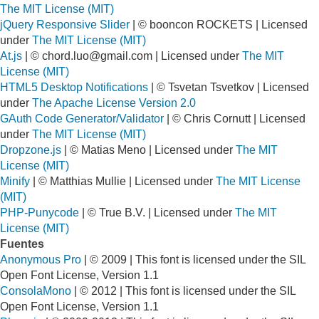
The MIT License (MIT)
jQuery Responsive Slider
| © booncon ROCKETS | Licensed
under
The MIT License (MIT)
At.js
| ©
chord.luo@gmail.com
| Licensed under
The MIT
License (MIT)
HTML5 Desktop Notifications
| © Tsvetan Tsvetkov | Licensed
under
The Apache License Version 2.0
GAuth Code Generator/Validator
| © Chris Cornutt | Licensed
under
The MIT License (MIT)
Dropzone.js
| © Matias Meno | Licensed under
The MIT
License (MIT)
Minify
| © Matthias Mullie | Licensed under
The MIT License
(MIT)
PHP-Punycode
| © True B.V. | Licensed under
The MIT
License (MIT)
Fuentes
Anonymous Pro
| © 2009 | This font is licensed under the SIL
Open Font License, Version 1.1
ConsolaMono
| © 2012 | This font is licensed under the SIL
Open Font License, Version 1.1