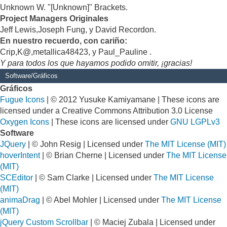
Unknown W. "[Unknown]" Brackets.
Project Managers Originales
Jeff Lewis,Joseph Fung, y David Recordon.
En nuestro recuerdo, con cariño:
Crip,K@,metallica48423, y Paul_Pauline .
Y para todos los que hayamos podido omitir, ¡gracias!
Software/Gráficos
Gráficos
Fugue Icons
| © 2012 Yusuke Kamiyamane | These icons are
licensed under a Creative Commons Attribution 3.0 License
Oxygen Icons
| These icons are licensed under
GNU LGPLv3
Software
JQuery
| © John Resig | Licensed under
The MIT License (MIT)
hoverIntent
| © Brian Cherne | Licensed under
The MIT License
(MIT)
SCEditor
| © Sam Clarke | Licensed under
The MIT License
(MIT)
animaDrag
| © Abel Mohler | Licensed under
The MIT License
(MIT)
jQuery Custom Scrollbar
| © Maciej Zubala | Licensed under