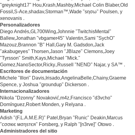
"greyknight17" Hou,Krash,Mashby,Michael Colin Blaber,Old
Fossil,S-Ace,shadav,Storman™,Wade "sησω" Poulsen, y
xenovanis .
Personalizadores
Diego Andrés,GL700Wing,Johnnie "TwitchisMental"
Ballew,Jonathan "vbgamer45" Valentin,Sami "SychO"
Mazouz,Brannon "B" Hall,Gary M. Gadsdon,Jack
"akabugeyes" Thorsen,Jason "JBlaze" Clemons,Joey
"Tyrsson" Smith,Kays,Michael "Mick."
Gomez,NanoSector,Ricky.,Russell "NEND" Najar, y SA™ .
Escritores de documentación
Michele "Illori" Davis,Irisado,AngelinaBelle,Chainy,Graeme
Spence, y Joshua "groundup" Dickerson .
Internacionalizadores
Nikola "Dzonny" Novaković,m4z,Francisco "d3vcho"
Domínguez,Robert Monden, y Relyana .
Marketing
Adish "(F.L.A.M.E.R)" Patel,Bryan "Runic" Deakin,Marcus
"cσσкιє мσηѕтєя" Forsberg, y Ralph "[n3rve]" Otowo .
Administradores del sitio