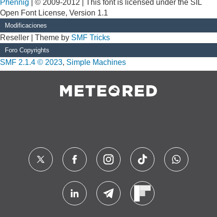
Phennig
| © 2009-2012 | This font is licensed under the SIL
Open Font License, Version 1.1
Modificaciones
Reseller | Theme by
SMF Tricks
Foro Copyrights
SMF 2.1.4 © 2023
,
Simple Machines