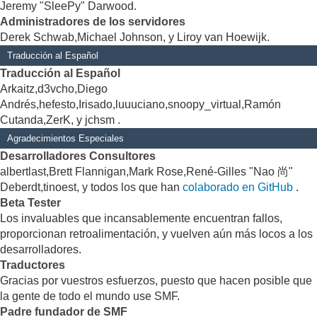
Jeremy "SleePy" Darwood.
Administradores de los servidores
Derek Schwab,Michael Johnson, y Liroy van Hoewijk.
Traducción al Español
Traducción al Español
Arkaitz,d3vcho,Diego
Andrés,hefesto,Irisado,luuuciano,snoopy_virtual,Ramón
Cutanda,ZerK, y jchsm .
Agradecimientos Especiales
Desarrolladores Consultores
albertlast,Brett Flannigan,Mark Rose,René-Gilles "Nao 尚"
Deberdt,tinoest, y todos los que han
colaborado en GitHub
.
Beta Tester
Los invaluables que incansablemente encuentran fallos,
proporcionan retroalimentación, y vuelven aún más locos a los
desarrolladores.
Traductores
Gracias por vuestros esfuerzos, puesto que hacen posible que
la gente de todo el mundo use SMF.
Padre fundador de SMF