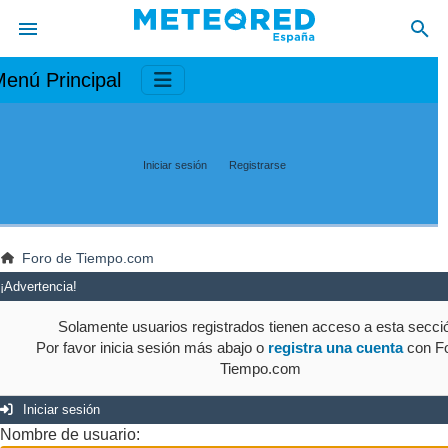
enú Principal
Iniciar sesión
Registrarse
Foro de Tiempo.com
¡Advertencia!
Solamente usuarios registrados tienen acceso a esta secci
Por favor inicia sesión más abajo o
registra una cuenta
con Fo
Tiempo.com
Iniciar sesión
Nombre de usuario: