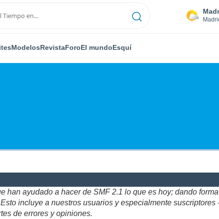
Madr
Madri
ites
Modelos
Revista
Foro
El mundo
Esquí
ue han ayudado a hacer de SMF 2.1 lo que es hoy; dando forma y
to incluye a nuestros usuarios y especialmente suscriptores - gr
tes de errores y opiniones.