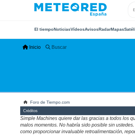
El tiempo
Noticias
Vídeos
Avisos
Radar
Mapas
Satél
Inicio
Buscar
Foro de Tiempo.com
Créditos
Simple Machines quiere dar las gracias a todos los q
malos momentos. No habría sido posible sin ustedes. Es
como proporcionar invaluable retroalimentación, repor