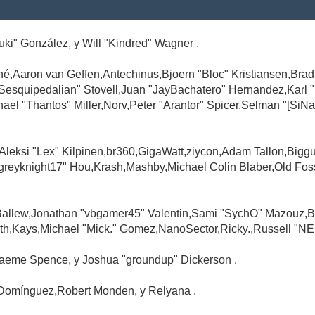
Suki" González, y Will "Kindred" Wagner .
é,Aaron van Geffen,Antechinus,Bjoern "Bloc" Kristiansen,Br
"Sesquipedalian" Stovell,Juan "JayBachatero" Hernandez,Karl
l "Thantos" Miller,Norv,Peter "Arantor" Spicer,Selman "[SiNa
,Aleksi "Lex" Kilpinen,br360,GigaWatt,ziycon,Adam Tallon,Big
greyknight17" Hou,Krash,Mashby,Michael Colin Blaber,Old Fo
Ballew,Jonathan "vbgamer45" Valentin,Sami "SychO" Mazouz,B
th,Kays,Michael "Mick." Gomez,NanoSector,Ricky.,Russell "NE
,Graeme Spence, y Joshua "groundup" Dickerson .
Domínguez,Robert Monden, y Relyana .