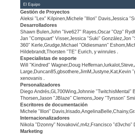
El Equipo
Gestión de Proyectos
Aleksi "Lex" Kilpinen,Michele "Illori" Davis,Jessica "
Desarrolladores
Shawn Bulen,John "live627" Rayes,Oscar "Ozp" Rydh
Jan "Compuart" Visser,Jessica "Suki" González,Jon 
360" Kerle,Grudge,Michael "Oldiesmann" Eshom,Michae
Hildebrandt,Thorsten "TE" Eurich, y winrules .
Especialistas de soporte
Will "Kindred" Wagner,Doug Heffernan,lurkalot,Steve
Large,Duncan85,gbsothere,JimM,Justyne,Kat,Kevin "
xenovanis .
Personalizadores
Diego Andrés,GL700Wing,Johnnie "TwitchisMental" 
Thorsen,Jason "JBlaze" Clemons,Joey "Tyrsson" Smi
Escritores de documentación
Michele "Illori" Davis,Irisado,AngelinaBelle,Chainy
Internacionalizadores
Nikola "Dzonny" Novaković,m4z,Francisco "d3vcho" 
Marketing