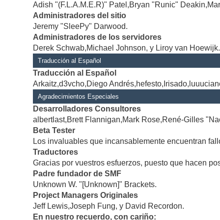
Adish "(F.L.A.M.E.R)" Patel,Bryan "Runic" Deakin,Mar
Administradores del sitio
Jeremy "SleePy" Darwood.
Administradores de los servidores
Derek Schwab,Michael Johnson, y Liroy van Hoewijk
Traducción al Español
Traducción al Español
Arkaitz,d3vcho,Diego Andrés,hefesto,Irisado,luuucia
Agradecimientos Especiales
Desarrolladores Consultores
albertlast,Brett Flannigan,Mark Rose,René-Gilles "Na
Beta Tester
Los invaluables que incansablemente encuentran fallo
Traductores
Gracias por vuestros esfuerzos, puesto que hacen po
Padre fundador de SMF
Unknown W. "[Unknown]" Brackets.
Project Managers Originales
Jeff Lewis,Joseph Fung, y David Recordon.
En nuestro recuerdo, con cariño: