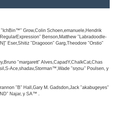
ad "IchBin™" Grow,Colin Schoen,emanuele,Hendrik
 "RegularExpression" Benson,Matthew "Labradoodle-
N]" Eser,Shitiz "Dragooon" Garg,Theodore "Orstio"
guy,Bruno "margarett" Alves,CapadY,ChalkCat,Chas
ssil,S-Ace,shadav,Storman™,Wade "sησω" Poulsen, y
rannon "B" Hall,Gary M. Gadsdon,Jack "akabugeyes"
ND" Najar, y SA™ .