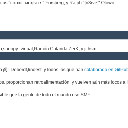
cus "cσσкιє мσηѕтєя" Forsberg, y Ralph "[n3rve]" Otowo .
.
no,snoopy_virtual,Ramón Cutanda,ZerK, y jchsm .
o 尚" Deberdt,tinoest, y todos los que han
colaborado en GitHu
s, proporcionan retroalimentación, y vuelven aún más locos a l
sible que la gente de todo el mundo use SMF.