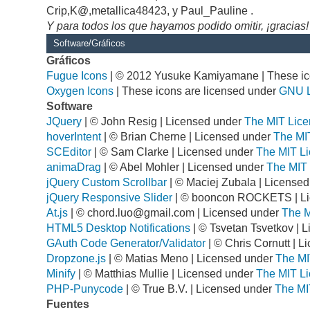
Crip,K@,metallica48423, y Paul_Pauline .
Y para todos los que hayamos podido omitir, ¡gracias!
Software/Gráficos
Gráficos
Fugue Icons
| © 2012 Yusuke Kamiyamane | These ico
Oxygen Icons
| These icons are licensed under
GNU 
Software
JQuery
| © John Resig | Licensed under
The MIT Lice
hoverIntent
| © Brian Cherne | Licensed under
The MI
SCEditor
| © Sam Clarke | Licensed under
The MIT Li
animaDrag
| © Abel Mohler | Licensed under
The MIT 
jQuery Custom Scrollbar
| © Maciej Zubala | License
jQuery Responsive Slider
| © booncon ROCKETS | L
At.js
| ©
chord.luo@gmail.com
| Licensed under
The M
HTML5 Desktop Notifications
| © Tsvetan Tsvetkov | 
GAuth Code Generator/Validator
| © Chris Cornutt | 
Dropzone.js
| © Matias Meno | Licensed under
The MI
Minify
| © Matthias Mullie | Licensed under
The MIT Li
PHP-Punycode
| © True B.V. | Licensed under
The MI
Fuentes