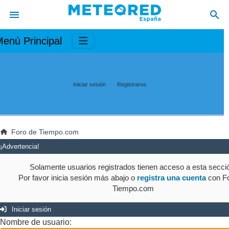
enú Principal
Iniciar sesión
Registrarse
Foro de Tiempo.com
¡Advertencia!
Solamente usuarios registrados tienen acceso a esta secci
Por favor inicia sesión más abajo o
registra una cuenta
con Fo
Tiempo.com
Iniciar sesión
Nombre de usuario: