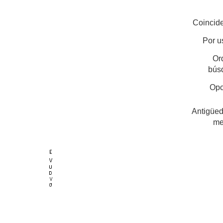
Coincide
Por u
Or
bús
Opc
Antigüed
me