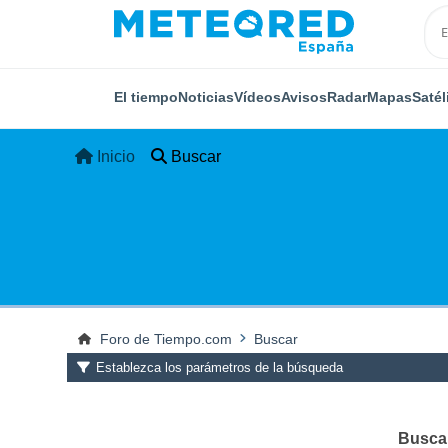
El tiempo
Noticias
Vídeos
Avisos
Radar
Mapas
Satél
Inicio
Buscar
Foro de Tiempo.com
Buscar
Establezca los parámetros de la búsqueda
Buscar