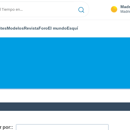
Madr
Madri
ites
Modelos
Revista
Foro
El mundo
Esquí
 por::