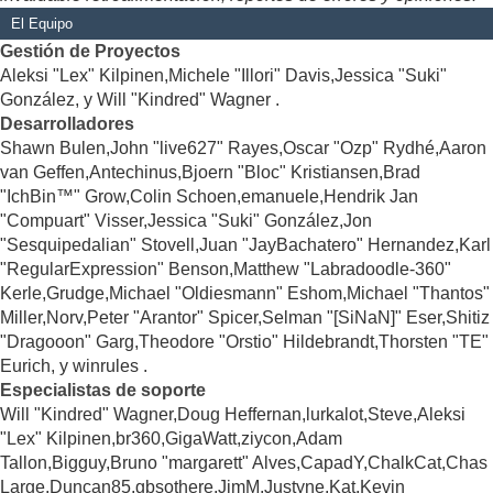
El Equipo
Gestión de Proyectos
Aleksi "Lex" Kilpinen,Michele "Illori" Davis,Jessica "Suki"
González, y Will "Kindred" Wagner .
Desarrolladores
Shawn Bulen,John "live627" Rayes,Oscar "Ozp" Rydhé,Aaron
van Geffen,Antechinus,Bjoern "Bloc" Kristiansen,Brad
"IchBin™" Grow,Colin Schoen,emanuele,Hendrik Jan
"Compuart" Visser,Jessica "Suki" González,Jon
"Sesquipedalian" Stovell,Juan "JayBachatero" Hernandez,Karl
"RegularExpression" Benson,Matthew "Labradoodle-360"
Kerle,Grudge,Michael "Oldiesmann" Eshom,Michael "Thantos"
Miller,Norv,Peter "Arantor" Spicer,Selman "[SiNaN]" Eser,Shitiz
"Dragooon" Garg,Theodore "Orstio" Hildebrandt,Thorsten "TE"
Eurich, y winrules .
Especialistas de soporte
Will "Kindred" Wagner,Doug Heffernan,lurkalot,Steve,Aleksi
"Lex" Kilpinen,br360,GigaWatt,ziycon,Adam
Tallon,Bigguy,Bruno "margarett" Alves,CapadY,ChalkCat,Chas
Large,Duncan85,gbsothere,JimM,Justyne,Kat,Kevin