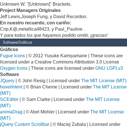
Unknown W. "[Unknown]" Brackets.
Project Managers Originales
Jeff Lewis,Joseph Fung, y David Recordon.
En nuestro recuerdo, con cariño:
Crip,K@,metallica48423, y Paul_Pauline .
Y para todos los que hayamos podido omitir, ¡gracias!
Software/Gráficos
Gráficos
Fugue Icons
| © 2012 Yusuke Kamiyamane | These icons are
licensed under a Creative Commons Attribution 3.0 License
Oxygen Icons
| These icons are licensed under
GNU LGPLv3
Software
JQuery
| © John Resig | Licensed under
The MIT License (MIT)
hoverIntent
| © Brian Cherne | Licensed under
The MIT License
(MIT)
SCEditor
| © Sam Clarke | Licensed under
The MIT License
(MIT)
animaDrag
| © Abel Mohler | Licensed under
The MIT License
(MIT)
jQuery Custom Scrollbar
| © Maciej Zubala | Licensed under