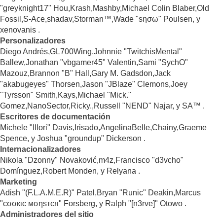
"greyknight17" Hou,Krash,Mashby,Michael Colin Blaber,Old
Fossil,S-Ace,shadav,Storman™,Wade "sησω" Poulsen, y
xenovanis .
Personalizadores
Diego Andrés,GL700Wing,Johnnie "TwitchisMental"
Ballew,Jonathan "vbgamer45" Valentin,Sami "SychO"
Mazouz,Brannon "B" Hall,Gary M. Gadsdon,Jack
"akabugeyes" Thorsen,Jason "JBlaze" Clemons,Joey
"Tyrsson" Smith,Kays,Michael "Mick."
Gomez,NanoSector,Ricky.,Russell "NEND" Najar, y SA™ .
Escritores de documentación
Michele "Illori" Davis,Irisado,AngelinaBelle,Chainy,Graeme
Spence, y Joshua "groundup" Dickerson .
Internacionalizadores
Nikola "Dzonny" Novaković,m4z,Francisco "d3vcho"
Domínguez,Robert Monden, y Relyana .
Marketing
Adish "(F.L.A.M.E.R)" Patel,Bryan "Runic" Deakin,Marcus
"cσσкιє мσηѕтєя" Forsberg, y Ralph "[n3rve]" Otowo .
Administradores del sitio