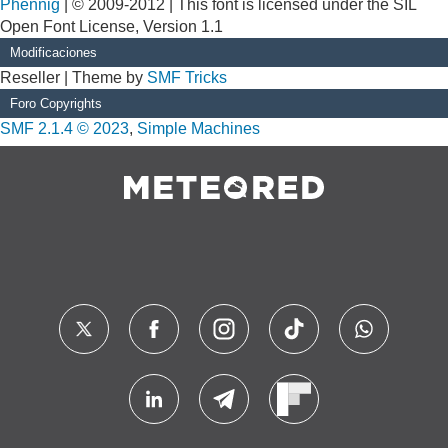
Phennig
| © 2009-2012 | This font is licensed under the SIL
Open Font License, Version 1.1
Modificaciones
Reseller | Theme by
SMF Tricks
Foro Copyrights
SMF 2.1.4 © 2023
,
Simple Machines