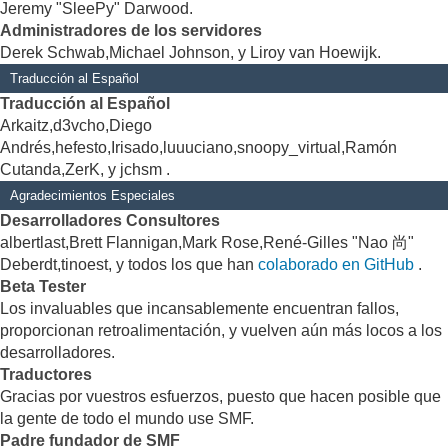
Jeremy "SleePy" Darwood.
Administradores de los servidores
Derek Schwab,Michael Johnson, y Liroy van Hoewijk.
Traducción al Español
Traducción al Español
Arkaitz,d3vcho,Diego
Andrés,hefesto,Irisado,luuuciano,snoopy_virtual,Ramón
Cutanda,ZerK, y jchsm .
Agradecimientos Especiales
Desarrolladores Consultores
albertlast,Brett Flannigan,Mark Rose,René-Gilles "Nao 尚"
Deberdt,tinoest, y todos los que han
colaborado en GitHub
.
Beta Tester
Los invaluables que incansablemente encuentran fallos,
proporcionan retroalimentación, y vuelven aún más locos a los
desarrolladores.
Traductores
Gracias por vuestros esfuerzos, puesto que hacen posible que
la gente de todo el mundo use SMF.
Padre fundador de SMF