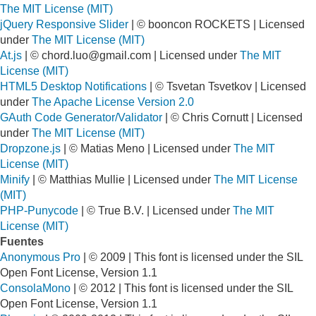
The MIT License (MIT)
jQuery Responsive Slider
| © booncon ROCKETS | Licensed
under
The MIT License (MIT)
At.js
| ©
chord.luo@gmail.com
| Licensed under
The MIT
License (MIT)
HTML5 Desktop Notifications
| © Tsvetan Tsvetkov | Licensed
under
The Apache License Version 2.0
GAuth Code Generator/Validator
| © Chris Cornutt | Licensed
under
The MIT License (MIT)
Dropzone.js
| © Matias Meno | Licensed under
The MIT
License (MIT)
Minify
| © Matthias Mullie | Licensed under
The MIT License
(MIT)
PHP-Punycode
| © True B.V. | Licensed under
The MIT
License (MIT)
Fuentes
Anonymous Pro
| © 2009 | This font is licensed under the SIL
Open Font License, Version 1.1
ConsolaMono
| © 2012 | This font is licensed under the SIL
Open Font License, Version 1.1