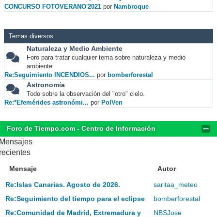
CONCURSO FOTOVERANO'2021
por
Nambroque
Temas diversos
Naturaleza y Medio Ambiente
Foro para tratar cualquier tema sobre naturaleza y medio
ambiente.
Re:Seguimiento INCENDIOS...
por
bomberforestal
Astronomía
Todo sobre la observación del "otro" cielo.
Re:*Efemérides astronómi...
por
PolVen
Foro de Tiempo.com - Centro de Información
Mensajes
recientes
Mensaje
Autor
Re:Islas Canarias. Agosto de 2026.
saritaa_meteo
Re:Seguimiento del tiempo para el eclipse
bomberforestal
Re:Comunidad de Madrid, Extremadura y
NBSJose