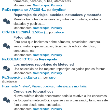
tormentas, nevadas, nubes, atardeceres...
Moderadores:
Nambroque
,
Punsuly
Re:De repente un ARCUS 4...
por
tinydicarl
Reportajes de viajes, pueblos, naturaleza y montaña
Muestra tus fotos de naturaleza y rutas de montaña, visitas a
ciudades y pueblos,...
Moderadores:
Nambroque
,
Punsuly
CRÁTER ESCRIVÁ, 2.580m (...
por
jefoce
Fotografía
Foro para que hablemos sobre cámaras, novedades, compra-
venta, webs especializadas, técnicas de edición de fotos,
concursos, etc...
Moderadores:
Nambroque
,
Punsuly
Re:COLGAR FOTOS
por
Reysagrado
Los mejores reportajes de Meteored
Una selección de los mejores reportajes colgados por los foreros.
Moderadores:
Nambroque
,
Punsuly
Re:Supercélula clásica c...
por
rayo
Subforos
Puramente "meteo"
Viajes, pueblos, naturaleza y montaña
Concursos fotográficos
Nuevo subforo donde encontrarás todo lo relativo a los concursos
de fotografía meteorológica que se van organizando, tanto en este
foro como desde otras entidades.
Moderadores:
Nambroque
,
Punsuly