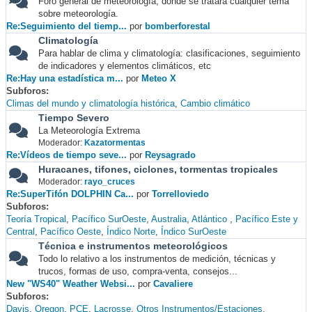
Foro general de meteorología, donde se tratará cualquier tema
sobre meteorología.
Re:Seguimiento del tiemp...
por
bomberforestal
Climatología
Para hablar de clima y climatología: clasificaciones, seguimiento
de indicadores y elementos climáticos, etc
Re:Hay una estadística m...
por
Meteo X
Subforos
Climas del mundo y climatología histórica
Cambio climático
Tiempo Severo
La Meteorología Extrema
Moderador:
Kazatormentas
Re:Vídeos de tiempo seve...
por
Reysagrado
Huracanes, tifones, ciclones, tormentas tropicales
Moderador:
rayo_cruces
Re:SuperTifón DOLPHIN Ca...
por
Torrelloviedo
Subforos
Teoría Tropical
Pacífico SurOeste
Australia
Atlántico
Pacífico Este y
Central
Pacífico Oeste
Índico Norte
Índico SurOeste
Técnica e instrumentos meteorológicos
Todo lo relativo a los instrumentos de medición, técnicas y
trucos, formas de uso, compra-venta, consejos...
New "WS40" Weather Websi...
por
Cavaliere
Subforos
Davis
Oregon
PCE
Lacrosse
Otros Instrumentos/Estaciones