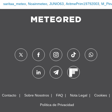
saritaa_meteo
,
Noainmeteo
,
JUNIO63
,
AritmePrim19792003
,
M_Pin
Contacto
Sobre Nosotros
FAQ
Nota Legal
Cookies
Política de Privacidad