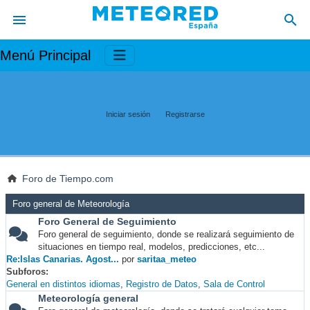
Menú Principal
Iniciar sesión
Registrarse
Foro de Tiempo.com
Foro general de Meteorología
Foro General de Seguimiento
Foro general de seguimiento, donde se realizará seguimiento de
situaciones en tiempo real, modelos, predicciones, etc...
Re:Islas Canarias. Agost...
por
saritaa_meteo
Subforos
General en distintos idiomas
Registro de Datos
Sala de Control
Meteorología general