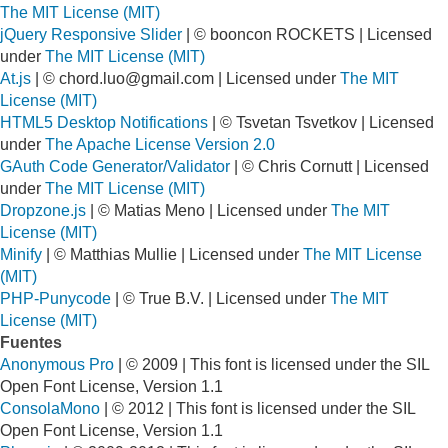
The MIT License (MIT)
jQuery Responsive Slider
| © booncon ROCKETS | Licensed
under
The MIT License (MIT)
At.js
| ©
chord.luo@gmail.com
| Licensed under
The MIT
License (MIT)
HTML5 Desktop Notifications
| © Tsvetan Tsvetkov | Licensed
under
The Apache License Version 2.0
GAuth Code Generator/Validator
| © Chris Cornutt | Licensed
under
The MIT License (MIT)
Dropzone.js
| © Matias Meno | Licensed under
The MIT
License (MIT)
Minify
| © Matthias Mullie | Licensed under
The MIT License
(MIT)
PHP-Punycode
| © True B.V. | Licensed under
The MIT
License (MIT)
Fuentes
Anonymous Pro
| © 2009 | This font is licensed under the SIL
Open Font License, Version 1.1
ConsolaMono
| © 2012 | This font is licensed under the SIL
Open Font License, Version 1.1