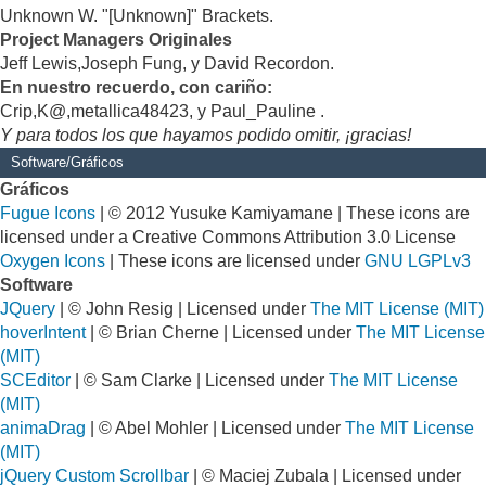
Unknown W. "[Unknown]" Brackets.
Project Managers Originales
Jeff Lewis,Joseph Fung, y David Recordon.
En nuestro recuerdo, con cariño:
Crip,K@,metallica48423, y Paul_Pauline .
Y para todos los que hayamos podido omitir, ¡gracias!
Software/Gráficos
Gráficos
Fugue Icons
| © 2012 Yusuke Kamiyamane | These icons are
licensed under a Creative Commons Attribution 3.0 License
Oxygen Icons
| These icons are licensed under
GNU LGPLv3
Software
JQuery
| © John Resig | Licensed under
The MIT License (MIT)
hoverIntent
| © Brian Cherne | Licensed under
The MIT License
(MIT)
SCEditor
| © Sam Clarke | Licensed under
The MIT License
(MIT)
animaDrag
| © Abel Mohler | Licensed under
The MIT License
(MIT)
jQuery Custom Scrollbar
| © Maciej Zubala | Licensed under