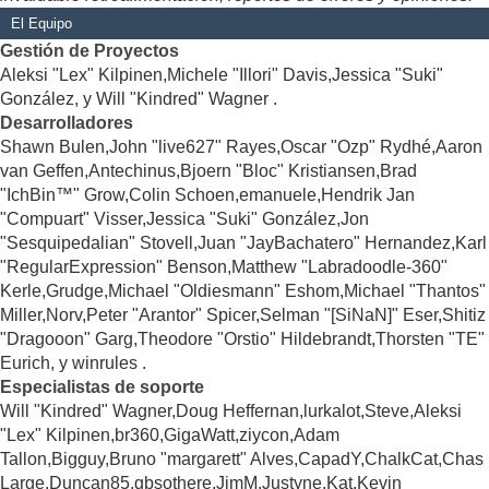
El Equipo
Gestión de Proyectos
Aleksi "Lex" Kilpinen,Michele "Illori" Davis,Jessica "Suki"
González, y Will "Kindred" Wagner .
Desarrolladores
Shawn Bulen,John "live627" Rayes,Oscar "Ozp" Rydhé,Aaron
van Geffen,Antechinus,Bjoern "Bloc" Kristiansen,Brad
"IchBin™" Grow,Colin Schoen,emanuele,Hendrik Jan
"Compuart" Visser,Jessica "Suki" González,Jon
"Sesquipedalian" Stovell,Juan "JayBachatero" Hernandez,Karl
"RegularExpression" Benson,Matthew "Labradoodle-360"
Kerle,Grudge,Michael "Oldiesmann" Eshom,Michael "Thantos"
Miller,Norv,Peter "Arantor" Spicer,Selman "[SiNaN]" Eser,Shitiz
"Dragooon" Garg,Theodore "Orstio" Hildebrandt,Thorsten "TE"
Eurich, y winrules .
Especialistas de soporte
Will "Kindred" Wagner,Doug Heffernan,lurkalot,Steve,Aleksi
"Lex" Kilpinen,br360,GigaWatt,ziycon,Adam
Tallon,Bigguy,Bruno "margarett" Alves,CapadY,ChalkCat,Chas
Large,Duncan85,gbsothere,JimM,Justyne,Kat,Kevin