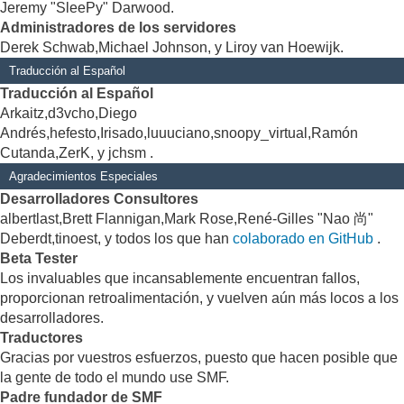
Jeremy "SleePy" Darwood.
Administradores de los servidores
Derek Schwab,Michael Johnson, y Liroy van Hoewijk.
Traducción al Español
Traducción al Español
Arkaitz,d3vcho,Diego
Andrés,hefesto,Irisado,luuuciano,snoopy_virtual,Ramón
Cutanda,ZerK, y jchsm .
Agradecimientos Especiales
Desarrolladores Consultores
albertlast,Brett Flannigan,Mark Rose,René-Gilles "Nao 尚"
Deberdt,tinoest, y todos los que han
colaborado en GitHub
.
Beta Tester
Los invaluables que incansablemente encuentran fallos,
proporcionan retroalimentación, y vuelven aún más locos a los
desarrolladores.
Traductores
Gracias por vuestros esfuerzos, puesto que hacen posible que
la gente de todo el mundo use SMF.
Padre fundador de SMF