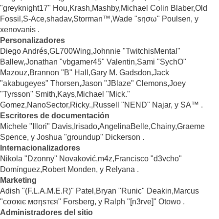
"greyknight17" Hou,Krash,Mashby,Michael Colin Blaber,Old
Fossil,S-Ace,shadav,Storman™,Wade "sησω" Poulsen, y
xenovanis .
Personalizadores
Diego Andrés,GL700Wing,Johnnie "TwitchisMental"
Ballew,Jonathan "vbgamer45" Valentin,Sami "SychO"
Mazouz,Brannon "B" Hall,Gary M. Gadsdon,Jack
"akabugeyes" Thorsen,Jason "JBlaze" Clemons,Joey
"Tyrsson" Smith,Kays,Michael "Mick."
Gomez,NanoSector,Ricky.,Russell "NEND" Najar, y SA™ .
Escritores de documentación
Michele "Illori" Davis,Irisado,AngelinaBelle,Chainy,Graeme
Spence, y Joshua "groundup" Dickerson .
Internacionalizadores
Nikola "Dzonny" Novaković,m4z,Francisco "d3vcho"
Domínguez,Robert Monden, y Relyana .
Marketing
Adish "(F.L.A.M.E.R)" Patel,Bryan "Runic" Deakin,Marcus
"cσσкιє мσηѕтєя" Forsberg, y Ralph "[n3rve]" Otowo .
Administradores del sitio